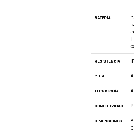
h
BATERÍA
c
c
H
c
I
RESISTENCIA
A
CHIP
A
TECNOLOGÍA
B
CONECTIVIDAD
A
DIMENSIONES
C