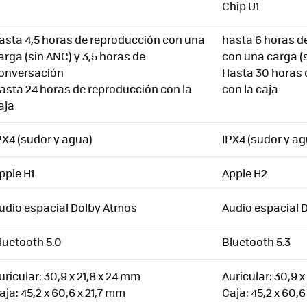
Chip U1
asta 4,5 horas de reproducción con una
hasta 6 horas d
arga (sin ANC) y 3,5 horas de
con una carga (
onversación
Hasta 30 horas 
asta 24 horas de reproducción con la
con la caja
aja
PX4 (sudor y agua)
IPX4 (sudor y ag
pple H1
Apple H2
udio espacial Dolby Atmos
Audio espacial 
luetooth 5.0
Bluetooth 5.3
uricular: 30,9 x 21,8 x 24 mm
Auricular: 30,9 x
aja: 45,2 x 60,6 x 21,7 mm
Caja: 45,2 x 60,6