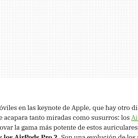
viles en las keynote de Apple, que hay otro di
e acapara tanto miradas como susurros: los
A
novar la gama más potente de estos auriculare
s los AirPods Pro 2
. Son una evolución de los