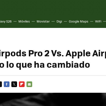
laxy S26
Móviles
Movistar
Digi
Google Maps
WiFi
irpods Pro 2 Vs. Apple Ai
do lo que ha cambiado
FACEBOOK
TWITTER
FLIPBOARD
E-
MAIL