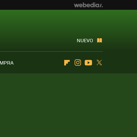
NUEVO
OMPRA
Flipboard
Instagram
Youtube
Twitter