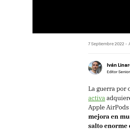
7 Septiembre 2022
A
Iván Lina
Editor Senior
La guerra por 
activa
adquiere
Apple AirPods 
mejora en muc
salto enorme 