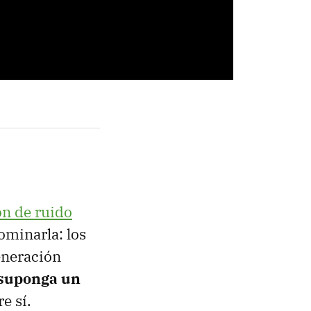
ón de ruido
ominarla: los
eneración
 suponga un
e sí.