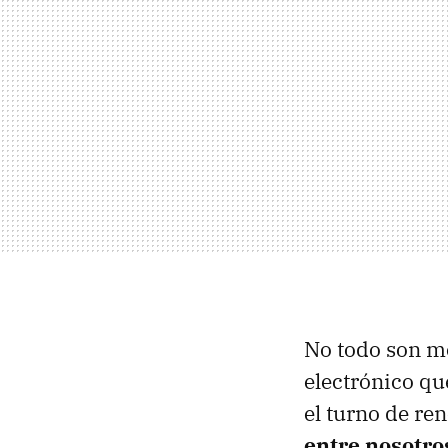
No todo son mó
electrónico qu
el turno de re
entre nosotro