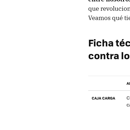
que revolucion
Veamos qué ti
Ficha té
contra lo
A
C
CAJA CARGA
c