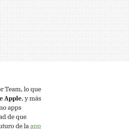
r Team, lo que
de Apple
, y más
mo apps
dad de que
uturo de la
app