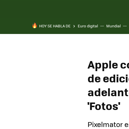
HOY SE HABLA DE
Euro digital
Mundial
Apple c
de edici
adelant
'Fotos'
Pixelmator e