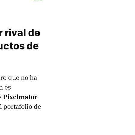
 rival de
uctos de
ero que no ha
m es
y Pixelmator
l portafolio de