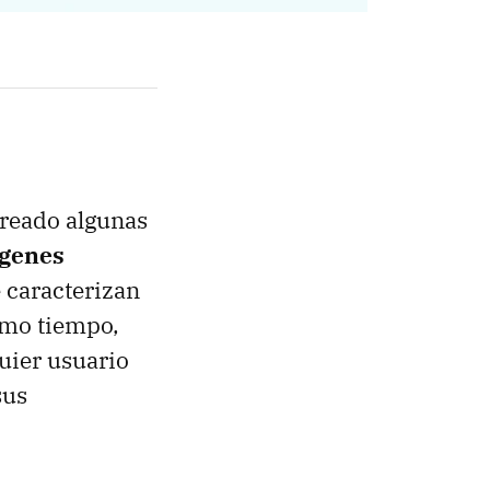
creado algunas
ágenes
 caracterizan
smo tiempo,
uier usuario
sus