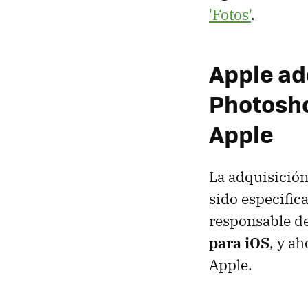
'Fotos'
.
Apple adq
Photosho
Apple
La adquisición
sido especific
responsable de
para iOS
, y a
Apple.