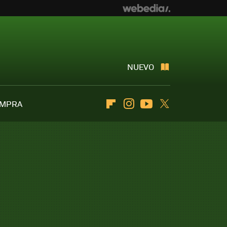
NUEVO
OMPRA
Flipboard
Instagram
Youtube
Twitter