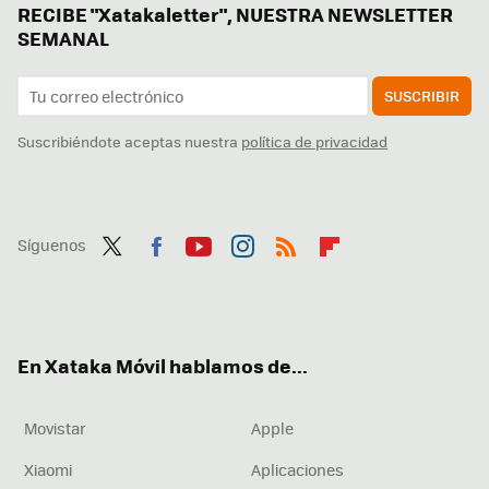
RECIBE "Xatakaletter", NUESTRA NEWSLETTER
SEMANAL
SUSCRIBIR
Suscribiéndote aceptas nuestra
política de privacidad
Síguenos
Twit
Fac
You
Inst
RSS
Flip
ter
ebo
tub
agr
boa
ok
e
am
rd
En Xataka Móvil hablamos de...
Movistar
Apple
Xiaomi
Aplicaciones