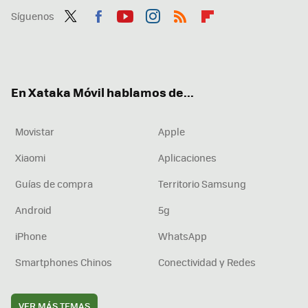
Síguenos
Twit
Fac
You
Inst
RSS
Flip
ter
ebo
tub
agr
boa
ok
e
am
rd
En Xataka Móvil hablamos de...
Movistar
Apple
Xiaomi
Aplicaciones
Guías de compra
Territorio Samsung
Android
5g
iPhone
WhatsApp
Smartphones Chinos
Conectividad y Redes
VER MÁS TEMAS