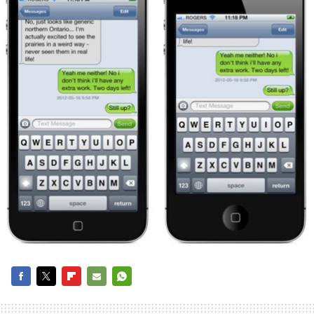
FACEBOOK
TWITTER
FLIPBOARD
E-
WHATSAPP