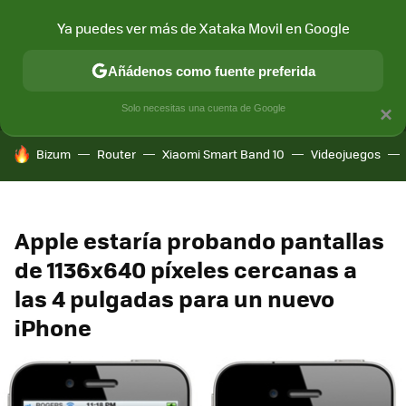
Ya puedes ver más de Xataka Movil en Google
MENÚ
NUEVO
Añádenos como fuente preferida
CONECTIVIDAD
MÓVIL Y SOCIEDAD
APLICACIONES
COM
Solo necesitas una cuenta de Google
×
HOY SE HABLA DE
Bizum
Router
Xiaomi Smart Band 10
Videojuegos
Apple estaría probando pantallas
de 1136x640 píxeles cercanas a
las 4 pulgadas para un nuevo
iPhone