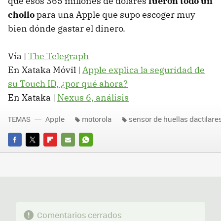
que esos 365 millones de dólares
fueron todo un
chollo
para una Apple que supo escoger muy
bien dónde gastar el dinero.
Vía |
The Telegraph
En Xataka Móvil |
Apple explica la seguridad de
su Touch ID, ¿por qué ahora?
En Xataka |
Nexus 6, análisis
TEMAS
Apple
motorola
sensor de huellas dactilare
FACEBOOK
TWITTER
FLIPBOARD
E-
WHATSAPP
MAIL
Comentarios cerrados