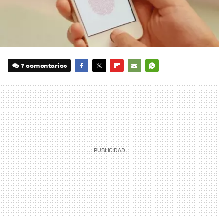
7 comentarios
FACEBOOK
TWITTER
FLIPBOARD
E-
WHATSAPP
MAIL