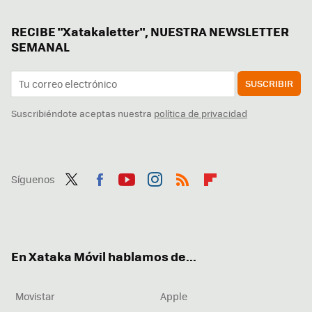
RECIBE "Xatakaletter", NUESTRA NEWSLETTER
SEMANAL
SUSCRIBIR
Suscribiéndote aceptas nuestra
política de privacidad
Síguenos
Twit
Fac
You
Inst
RSS
Flip
ter
ebo
tub
agr
boa
ok
e
am
rd
En Xataka Móvil hablamos de...
Movistar
Apple