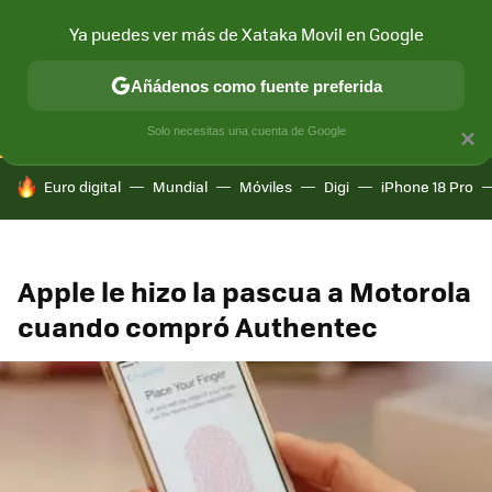
Ya puedes ver más de Xataka Movil en Google
CONECTIVIDAD
MÓVIL Y SOCIEDAD
APLICACIONES
COM
Añádenos como fuente preferida
Solo necesitas una cuenta de Google
×
HOY SE HABLA DE
Euro digital
Mundial
Móviles
Digi
iPhone 18 Pro
Apple le hizo la pascua a Motorola
cuando compró Authentec