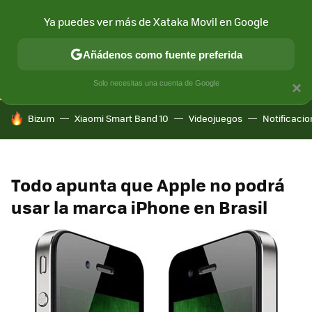
Ya puedes ver más de Xataka Movil en Google
CONECTIVIDAD
MÓVIL Y SOCIEDAD
APLICACIONES
COM
Añádenos como fuente preferida
Solo necesitas una cuenta de Google
×
HOY SE HABLA DE
Bizum
Xiaomi Smart Band 10
Videojuegos
Notificaci
Todo apunta que Apple no podrá
usar la marca iPhone en Brasil