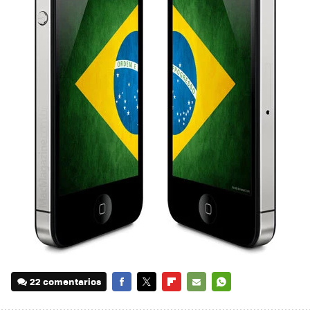
22 comentarios
FACEBOOK
TWITTER
FLIPBOARD
E-
WHATSAPP