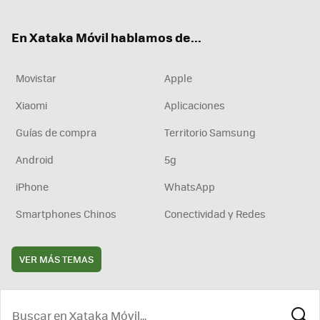
ter
ebo
tub
agr
boa
ok
e
am
rd
En Xataka Móvil hablamos de...
Movistar
Apple
Xiaomi
Aplicaciones
Guías de compra
Territorio Samsung
Android
5g
iPhone
WhatsApp
Smartphones Chinos
Conectividad y Redes
VER MÁS TEMAS