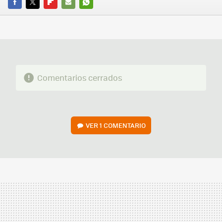
FACEBOOK
TWITTER
FLIPBOARD
E-
WHATSAPP
MAIL
Comentarios cerrados
VER
1 COMENTARIO