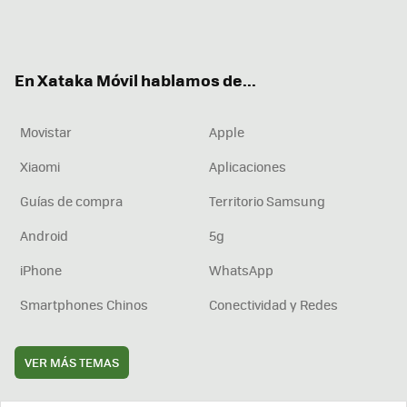
Twit
Fac
You
Inst
RSS
Flip
ter
ebo
tub
agr
boa
ok
e
am
rd
En Xataka Móvil hablamos de...
Movistar
Apple
Xiaomi
Aplicaciones
Guías de compra
Territorio Samsung
Android
5g
iPhone
WhatsApp
Smartphones Chinos
Conectividad y Redes
VER MÁS TEMAS