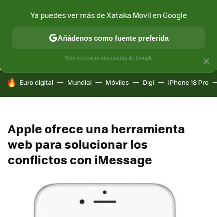
Ya puedes ver más de Xataka Movil en Google
CONECTIVIDAD
MÓVIL Y SOCIEDAD
APLICACIONES
COM
Añádenos como fuente preferida
Solo necesitas una cuenta de Google
×
HOY SE HABLA DE
Euro digital
Mundial
Móviles
Digi
iPhone 18 Pro
Apple ofrece una herramienta
web para solucionar los
conflictos con iMessage