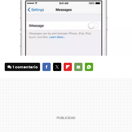
1 comentario
FACEBOOK
TWITTER
FLIPBOARD
E-
WHATSAPP
MAIL