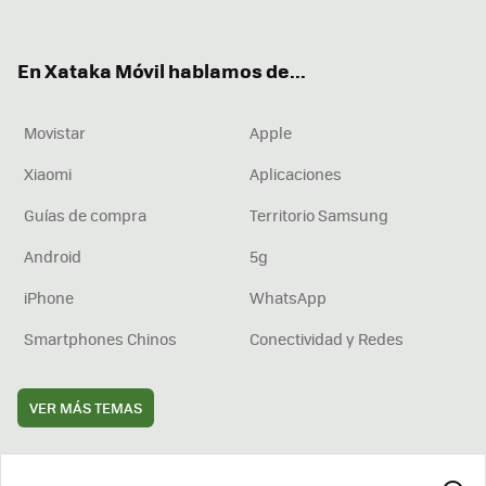
ter
ebo
tub
agr
boa
ok
e
am
rd
En Xataka Móvil hablamos de...
Movistar
Apple
Xiaomi
Aplicaciones
Guías de compra
Territorio Samsung
Android
5g
iPhone
WhatsApp
Smartphones Chinos
Conectividad y Redes
VER MÁS TEMAS