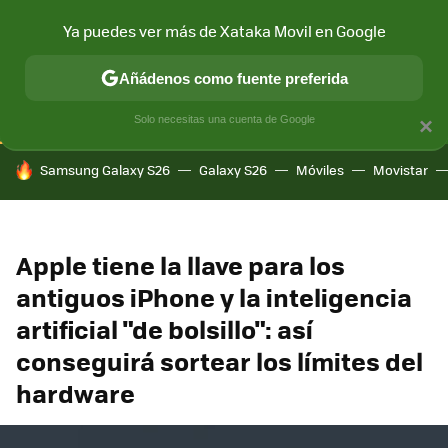
Ya puedes ver más de Xataka Movil en Google
CONECTIVIDAD
MÓVIL Y SOCIEDAD
APLICACIONES
COM
Añádenos como fuente preferida
Solo necesitas una cuenta de Google
×
HOY SE HABLA DE
Samsung Galaxy S26
Galaxy S26
Móviles
Movistar
Apple tiene la llave para los
antiguos iPhone y la inteligencia
artificial "de bolsillo": así
conseguirá sortear los límites del
hardware