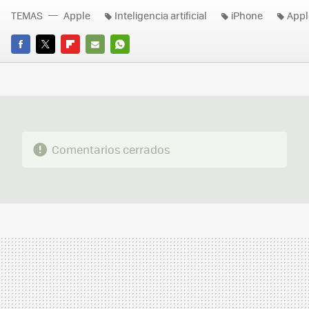
TEMAS
Apple
Inteligencia artificial
iPhone
Appl
FACEBOOK
TWITTER
FLIPBOARD
E-
WHATSAPP
MAIL
Comentarios cerrados