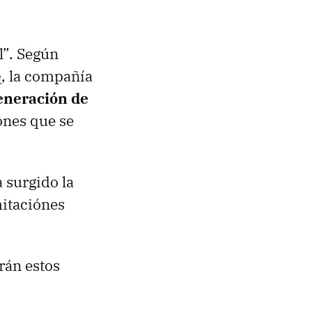
l”. Según
e
, la compañía
generación de
ones que se
a surgido la
mitaciónes
rán estos