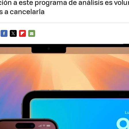
ión a este programa de análisis es volun
 a cancelarla
FACEBOOK
TWITTER
FLIPBOARD
E-
MAIL