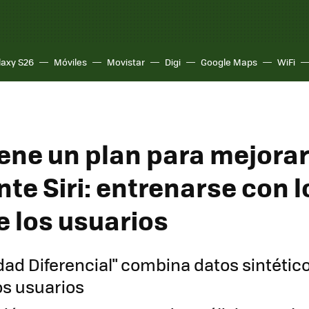
laxy S26
Móviles
Movistar
Digi
Google Maps
WiFi
iene un plan para mejora
te Siri: entrenarse con l
e los usuarios
idad Diferencial" combina datos sintétic
os usuarios