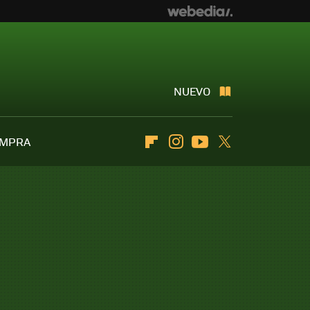
NUEVO
OMPRA
Flipboard
Instagram
Youtube
Twitter