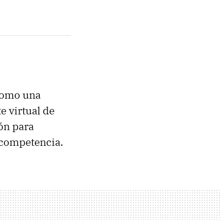
como una
te virtual de
ón para
 competencia.