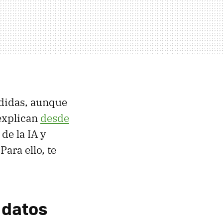
edidas, aunque
 explican
desde
de la IA y
Para ello, te
s datos