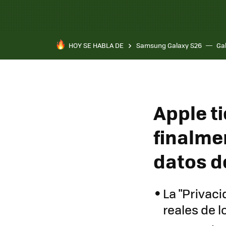
HOY SE HABLA DE
Samsung Galaxy S26
Ga
Apple t
finalmen
datos d
La "Privac
reales de l