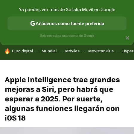
Ya puedes ver más de Xataka Movil en Google
MENÚ
NUEVO
Añádenos como fuente preferida
CONECTIVIDAD
MÓVIL Y SOCIEDAD
APLICACIONES
COM
Solo necesitas una cuenta de Google
×
HOY SE HABLA DE
Euro digital
Mundial
Móviles
Movistar Plus
Hyper
Apple Intelligence trae grandes
mejoras a Siri, pero habrá que
esperar a 2025. Por suerte,
algunas funciones llegarán con
iOS 18