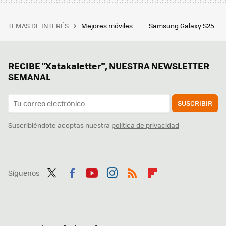
TEMAS DE INTERÉS
Mejores móviles
Samsung Galaxy S25
RECIBE "Xatakaletter", NUESTRA NEWSLETTER
SEMANAL
SUSCRIBIR
Suscribiéndote aceptas nuestra
política de privacidad
Síguenos
Twit
Fac
You
Inst
RSS
Flip
ter
ebo
tub
agr
boa
ok
e
am
rd