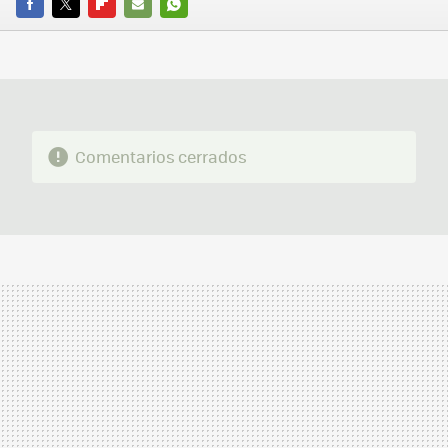
FACEBOOK
TWITTER
FLIPBOARD
E-
WHATSAPP
MAIL
Comentarios cerrados