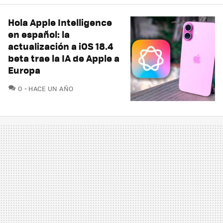
Hola Apple Intelligence
en español: la
actualización a iOS 18.4
beta trae la IA de Apple a
Europa
COMENTARIOS
0
HACE UN AÑO