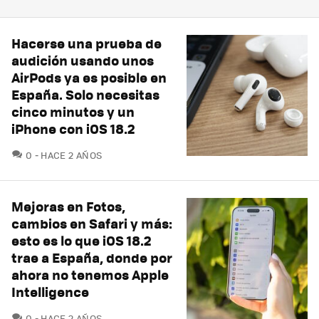
Hacerse una prueba de
audición usando unos
AirPods ya es posible en
España. Solo necesitas
cinco minutos y un
iPhone con iOS 18.2
COMENTARIOS
0
HACE 2 AÑOS
Mejoras en Fotos,
cambios en Safari y más:
esto es lo que iOS 18.2
trae a España, donde por
ahora no tenemos Apple
Intelligence
COMENTARIOS
0
HACE 2 AÑOS