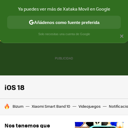
Ya puedes ver más de Xataka Movil en Google
CONECTIVIDAD
MÓVIL Y SOCIEDAD
APLICACIONES
COM
Añádenos como fuente preferida
Solo necesitas una cuenta de Google
×
iOS 18
HOY SE HABLA DE
Bizum
Xiaomi Smart Band 10
Videojuegos
Notificaci
Nos tenemos que