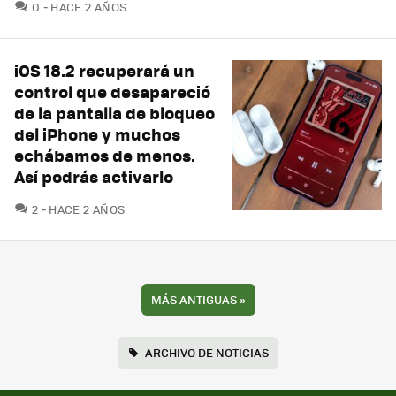
COMENTARIOS
0
HACE 2 AÑOS
iOS 18.2 recuperará un
control que desapareció
de la pantalla de bloqueo
del iPhone y muchos
echábamos de menos.
Así podrás activarlo
COMENTARIOS
2
HACE 2 AÑOS
MÁS ANTIGUAS
»
ARCHIVO DE NOTICIAS