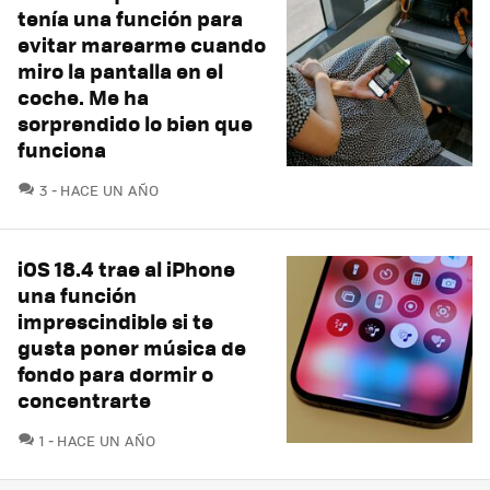
tenía una función para
evitar marearme cuando
miro la pantalla en el
coche. Me ha
sorprendido lo bien que
funciona
COMENTARIOS
3
HACE UN AÑO
iOS 18.4 trae al iPhone
una función
imprescindible si te
gusta poner música de
fondo para dormir o
concentrarte
COMENTARIOS
1
HACE UN AÑO