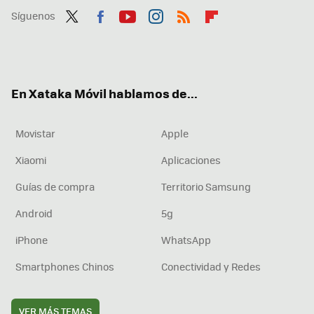
Síguenos
Twit
Fac
You
Inst
RSS
Flip
ter
ebo
tub
agr
boa
ok
e
am
rd
En Xataka Móvil hablamos de...
Movistar
Apple
Xiaomi
Aplicaciones
Guías de compra
Territorio Samsung
Android
5g
iPhone
WhatsApp
Smartphones Chinos
Conectividad y Redes
VER MÁS TEMAS