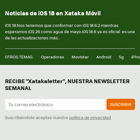
Noticias de iOS 18 en Xataka Móvil
iOS 18:Nos tenemos que conformar con iOS 18.6.2 mientras
esperamos iOS 26 como agua de mayo.iOS 18.6 ya es oficial: es una
de las actualizaciones más..
OTROS TEMAS:
Operadoras
Movistar
Android
5g
iPh
RECIBE "Xatakaletter", NUESTRA NEWSLETTER
SEMANAL
SUSCRIBIR
Suscribiéndote aceptas nuestra
política de privacidad