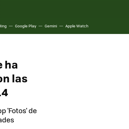
Ring
Google Play
Gemini
Apple Watch
e ha
on las
.4
p 'Fotos' de
dades