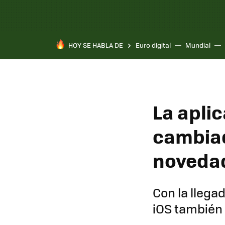
HOY SE HABLA DE
Euro digital
Mundial
La apli
cambiad
novedad
Con la llegad
iOS también 