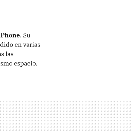
 iPhone
. Su
idido en varias
s las
ismo espacio.