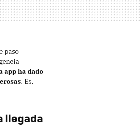
te paso
igencia
la app ha dado
derosas
. Es,
a llegada