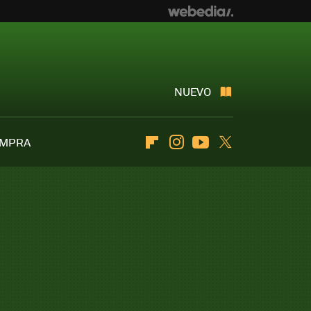
NUEVO
OMPRA
Flipboard
Instagram
Youtube
Twitter