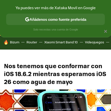
Ya puedes ver más de Xataka Movil en Google
CONECTIVIDAD
MÓVIL Y SOCIEDAD
APLICACIONES
COM
Añádenos como fuente preferida
Solo necesitas una cuenta de Google
×
HOY SE HABLA DE
Bizum
Router
Xiaomi Smart Band 10
Videojuegos
Nos tenemos que conformar con
iOS 18.6.2 mientras esperamos iOS
26 como agua de mayo