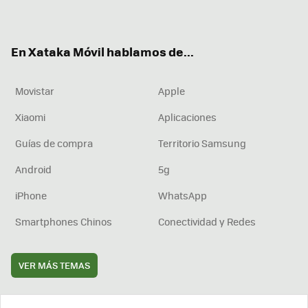
ter
ebo
tub
agr
boa
ok
e
am
rd
En Xataka Móvil hablamos de...
Movistar
Apple
Xiaomi
Aplicaciones
Guías de compra
Territorio Samsung
Android
5g
iPhone
WhatsApp
Smartphones Chinos
Conectividad y Redes
VER MÁS TEMAS