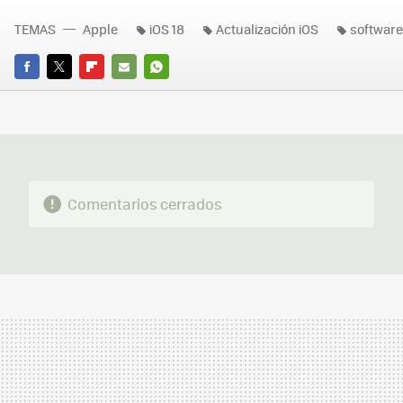
TEMAS
Apple
iOS 18
Actualización iOS
software
FACEBOOK
TWITTER
FLIPBOARD
E-
WHATSAPP
MAIL
Comentarios cerrados