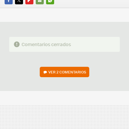
FACEBOOK
TWITTER
FLIPBOARD
E-
WHATSAPP
MAIL
Comentarios cerrados
VER
2 COMENTARIOS