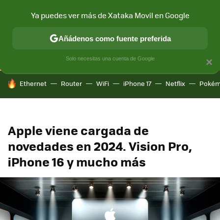
Ya puedes ver más de Xataka Movil en Google
CONECTIVIDAD
MÓVIL Y SOCIEDAD
APLICACIONES
COM
Añádenos como fuente preferida
Solo necesitas una cuenta de Google
×
HOY SE HABLA DE
Ethernet
Router
WiFi
iPhone 17
Netflix
Pokém
Apple viene cargada de
novedades en 2024. Vision Pro,
iPhone 16 y mucho más