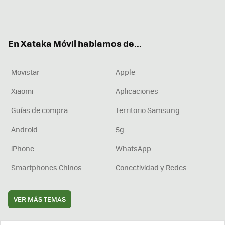
Twit
Fac
You
Inst
RSS
Flip
ter
ebo
tub
agr
boa
ok
e
am
rd
En Xataka Móvil hablamos de...
Movistar
Apple
Xiaomi
Aplicaciones
Guías de compra
Territorio Samsung
Android
5g
iPhone
WhatsApp
Smartphones Chinos
Conectividad y Redes
VER MÁS TEMAS