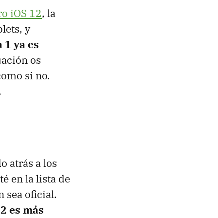
ro iOS 12
, la
lets, y
 1 ya es
uación os
como si no.
.
 atrás a los
 en la lista de
 sea oficial.
12 es más