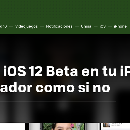
d 10
Videojuegos
Notificaciones
China
iOS
iPhone
iOS 12 Beta en tu i
lador como si no