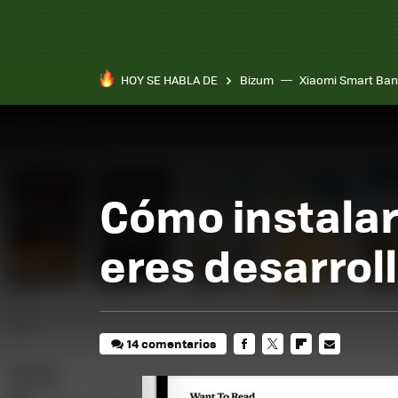
HOY SE HABLA DE
Bizum
Xiaomi Smart Ban
Cómo instalar 
eres desarrol
14 comentarios
FACEBOOK
TWITTER
FLIPBOARD
E-
MAIL