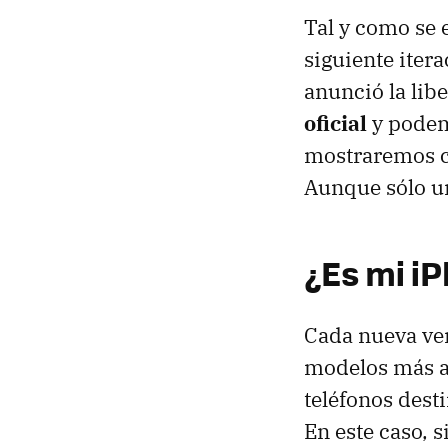
Tal y como se
siguiente itera
anunció la lib
oficial
y podem
mostraremos có
Aunque sólo uno
¿Es mi i
Cada nueva ver
modelos más an
teléfonos desti
En este caso, 