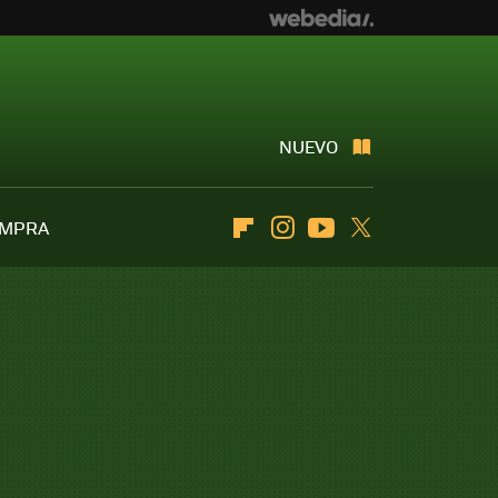
NUEVO
OMPRA
Flipboard
Instagram
Youtube
Twitter