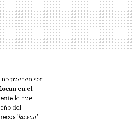
y no pueden ser
olocan en el
mente lo que
seño del
ñecos '
kawaii'