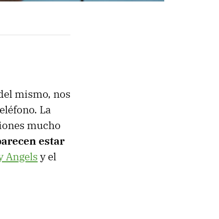
 del mismo, nos
eléfono. La
aciones mucho
parecen estar
y Angels
y el