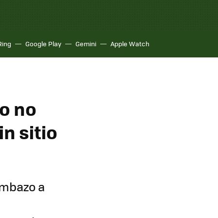
Ring
Google Play
Gemini
Apple Watch
ro no
n sitio
ombazo a