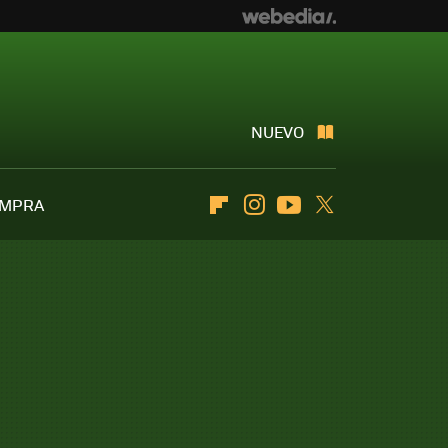
NUEVO
OMPRA
Flipboard
Instagram
Youtube
Twitter