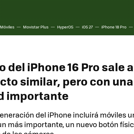
Móviles
Movistar Plus
HyperOS
iOS 27
iPhone 18 Pro
o del iPhone 16 Pro sale a 
cto similar, pero con una
d importante
eneración del iPhone incluirá móviles 
un más importante, un nuevo botón físi
o de las cámaras