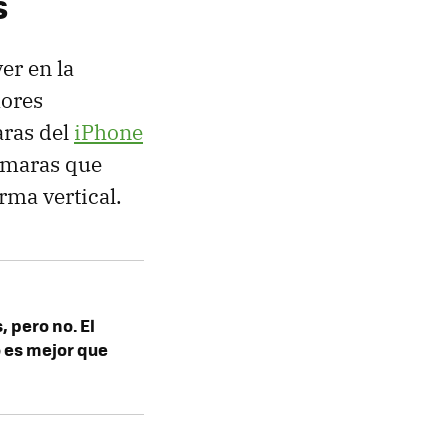
s
er en la
mores
aras del
iPhone
cámaras que
rma vertical.
 pero no. El
o es mejor que