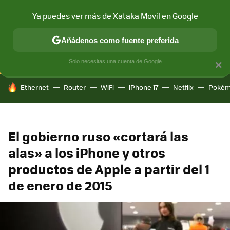
Ya puedes ver más de Xataka Movil en Google
CONECTIVIDAD
MÓVIL Y SOCIEDAD
APLICACIONES
COM
Añádenos como fuente preferida
Solo necesitas una cuenta de Google
×
HOY SE HABLA DE
Ethernet
Router
WiFi
iPhone 17
Netflix
Pokém
El gobierno ruso «cortará las
alas» a los iPhone y otros
productos de Apple a partir del 1
de enero de 2015