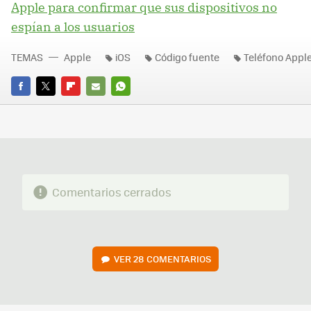
Apple para confirmar que sus dispositivos no
espían a los usuarios
TEMAS
Apple
iOS
Código fuente
Teléfono Appl
FACEBOOK
TWITTER
FLIPBOARD
E-
WHATSAPP
MAIL
Comentarios cerrados
VER
28 COMENTARIOS