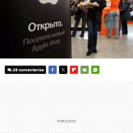
28 comentarios
FACEBOOK
TWITTER
FLIPBOARD
E-
WHATSAPP
MAIL