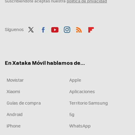
Suscribiéndote aceptas nuestra
política de privacidad
Síguenos
Twit
Fac
You
Inst
RSS
Flip
ter
ebo
tub
agr
boa
ok
e
am
rd
En Xataka Móvil hablamos de...
Movistar
Apple
Xiaomi
Aplicaciones
Guías de compra
Territorio Samsung
Android
5g
iPhone
WhatsApp