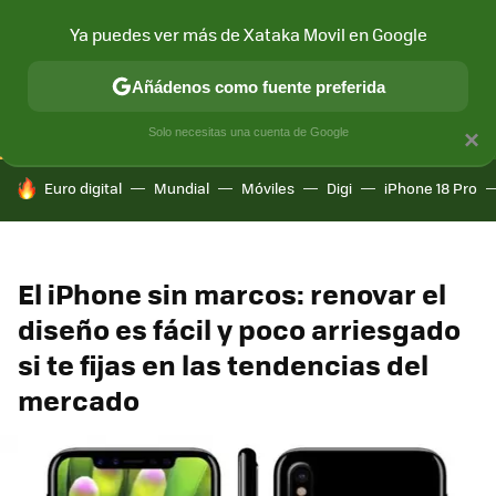
Ya puedes ver más de Xataka Movil en Google
CONECTIVIDAD
MÓVIL Y SOCIEDAD
APLICACIONES
COM
Añádenos como fuente preferida
Solo necesitas una cuenta de Google
×
HOY SE HABLA DE
Euro digital
Mundial
Móviles
Digi
iPhone 18 Pro
El iPhone sin marcos: renovar el
diseño es fácil y poco arriesgado
si te fijas en las tendencias del
mercado