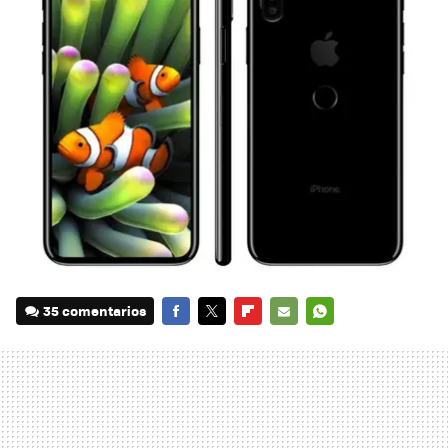
35 comentarios
FACEBOOK
TWITTER
FLIPBOARD
E-
WHATSAPP
MAIL