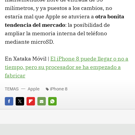
milímetros, y ya puestos a los cambios, no
estaría mal que Apple se atuviera a
otra bonita
tendencia del mercado
: la posibilidad de
ampliar la memoria interna del teléfono
mediante microSD.
En Xataka Móvil |
El iPhone 8 puede llegar o no a
tiempo, pero su procesador se ha empezado a
fabricar
TEMAS
Apple
iPhone 8
FACEBOOK
TWITTER
FLIPBOARD
E-
WHATSAPP
MAIL