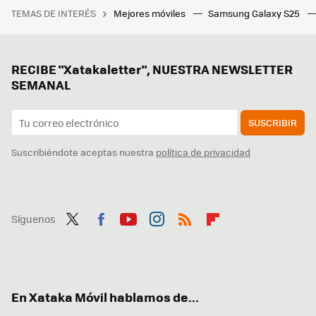
TEMAS DE INTERÉS
Mejores móviles
Samsung Galaxy S25
RECIBE "Xatakaletter", NUESTRA NEWSLETTER
SEMANAL
SUSCRIBIR
Suscribiéndote aceptas nuestra
política de privacidad
Síguenos
Twit
Fac
You
Inst
RSS
Flip
ter
ebo
tub
agr
boa
ok
e
am
rd
En Xataka Móvil hablamos de...