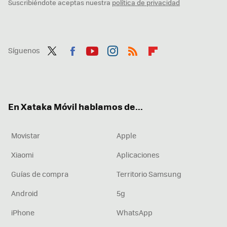
Suscribiéndote aceptas nuestra
política de privacidad
Síguenos
Twit
Fac
You
Inst
RSS
Flip
ter
ebo
tub
agr
boa
ok
e
am
rd
En Xataka Móvil hablamos de...
Movistar
Apple
Xiaomi
Aplicaciones
Guías de compra
Territorio Samsung
Android
5g
iPhone
WhatsApp