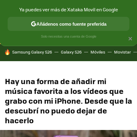
Ya puedes ver más de Xataka Movil en Google
CONECTIVIDAD
MÓVIL Y SOCIEDAD
APLICACIONES
COM
Añádenos como fuente preferida
Solo necesitas una cuenta de Google
×
HOY SE HABLA DE
Samsung Galaxy S26
Galaxy S26
Móviles
Movistar
Hay una forma de añadir mi
música favorita a los vídeos que
grabo con mi iPhone. Desde que la
descubrí no puedo dejar de
hacerlo