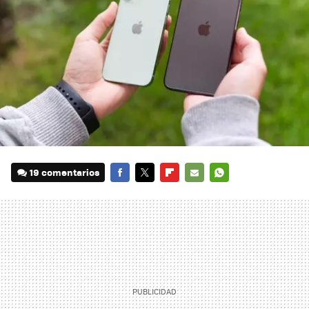
19 comentarios
FACEBOOK
TWITTER
FLIPBOARD
E-
WHATSAPP
MAIL