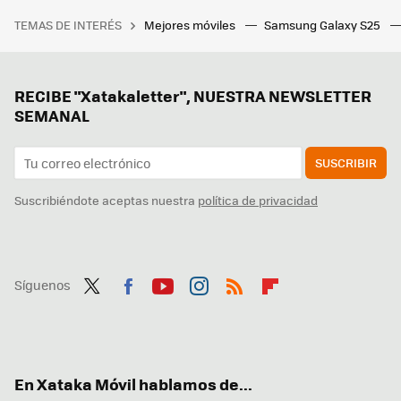
TEMAS DE INTERÉS
Mejores móviles
Samsung Galaxy S25
RECIBE "Xatakaletter", NUESTRA NEWSLETTER
SEMANAL
SUSCRIBIR
Suscribiéndote aceptas nuestra
política de privacidad
Síguenos
Twit
Fac
You
Inst
RSS
Flip
ter
ebo
tub
agr
boa
ok
e
am
rd
En Xataka Móvil hablamos de...