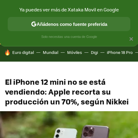
Ya puedes ver más de Xataka Movil en Google
CONECTIVIDAD
MÓVIL Y SOCIEDAD
APLICACIONES
COM
Añádenos como fuente preferida
Solo necesitas una cuenta de Google
×
HOY SE HABLA DE
Euro digital
Mundial
Móviles
Digi
iPhone 18 Pro
El iPhone 12 mini no se está
vendiendo: Apple recorta su
producción un 70%, según Nikkei