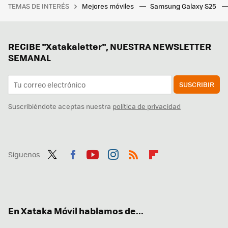
TEMAS DE INTERÉS
Mejores móviles
Samsung Galaxy S25
RECIBE "Xatakaletter", NUESTRA NEWSLETTER
SEMANAL
SUSCRIBIR
Suscribiéndote aceptas nuestra
política de privacidad
Síguenos
Twit
Fac
You
Inst
RSS
Flip
ter
ebo
tub
agr
boa
ok
e
am
rd
En Xataka Móvil hablamos de...