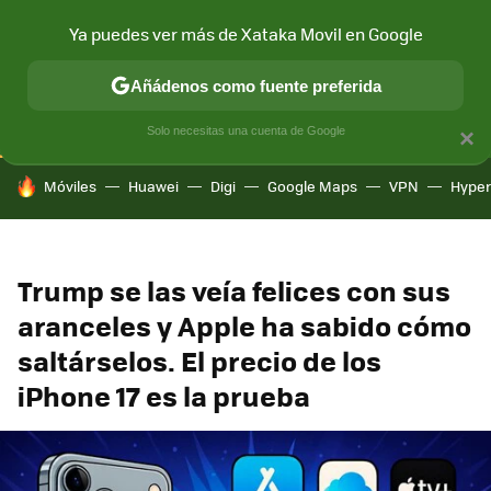
Ya puedes ver más de Xataka Movil en Google
CONECTIVIDAD
MÓVIL Y SOCIEDAD
APLICACIONES
COM
Añádenos como fuente preferida
Solo necesitas una cuenta de Google
×
HOY SE HABLA DE
Móviles
Huawei
Digi
Google Maps
VPN
Hype
Trump se las veía felices con sus
aranceles y Apple ha sabido cómo
saltárselos. El precio de los
iPhone 17 es la prueba