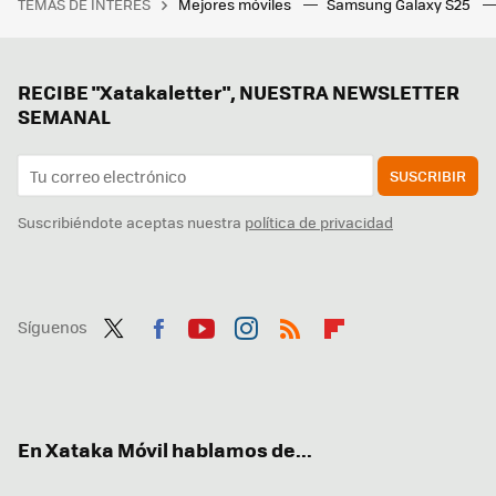
TEMAS DE INTERÉS
Mejores móviles
Samsung Galaxy S25
RECIBE "Xatakaletter", NUESTRA NEWSLETTER
SEMANAL
SUSCRIBIR
Suscribiéndote aceptas nuestra
política de privacidad
Síguenos
Twit
Fac
You
Inst
RSS
Flip
ter
ebo
tub
agr
boa
ok
e
am
rd
En Xataka Móvil hablamos de...