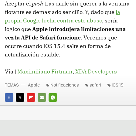
Aceptar el
push
tras darle sin querer a la ventana
flotante es demasiado sencillo. Y, dado que
la
propia Google lucha contra este abuso
, sería
lógico que
Apple introdujera limitaciones una
vez la API de Safari funcione
. Veremos qué
ocurre cuando iOS 15.4 salte en forma de
actualización estable.
Vía |
Maximiliano Firtman
,
XDA Developers
TEMAS
Apple
Notificaciones
safari
iOS 15
FACEBOOK
TWITTER
FLIPBOARD
E-
WHATSAPP
MAIL