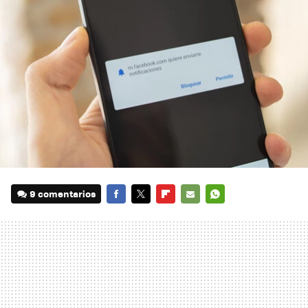
9 comentarios
FACEBOOK
TWITTER
FLIPBOARD
E-
WHATSAPP
MAIL