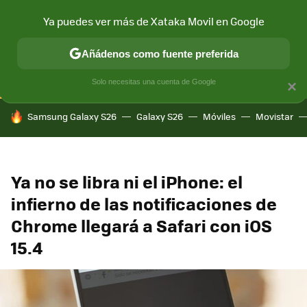
Ya puedes ver más de Xataka Movil en Google
CONECTIVIDAD
MÓVIL Y SOCIEDAD
APLICACIONES
COM
Añádenos como fuente preferida
Solo necesitas una cuenta de Google
×
HOY SE HABLA DE
Samsung Galaxy S26
Galaxy S26
Móviles
Movistar
Ya no se libra ni el iPhone: el
infierno de las notificaciones de
Chrome llegará a Safari con iOS
15.4