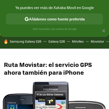
Ya puedes ver más de Xataka Movil en Google
CONECTIVIDAD
MÓVIL Y SOCIEDAD
APLICACIONES
COM
Añádenos como fuente preferida
Solo necesitas una cuenta de Google
×
HOY SE HABLA DE
Samsung Galaxy S26
Galaxy S26
Móviles
Movistar
Ruta Movistar: el servicio GPS
ahora también para iPhone