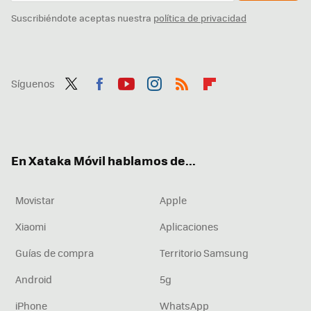
Suscribiéndote aceptas nuestra
política de privacidad
Síguenos
Twit
Fac
You
Inst
RSS
Flip
ter
ebo
tub
agr
boa
ok
e
am
rd
En Xataka Móvil hablamos de...
Movistar
Apple
Xiaomi
Aplicaciones
Guías de compra
Territorio Samsung
Android
5g
iPhone
WhatsApp