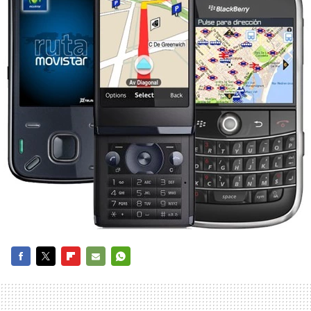
FACEBOOK
TWITTER
FLIPBOARD
E-
WHATSAPP
MAIL