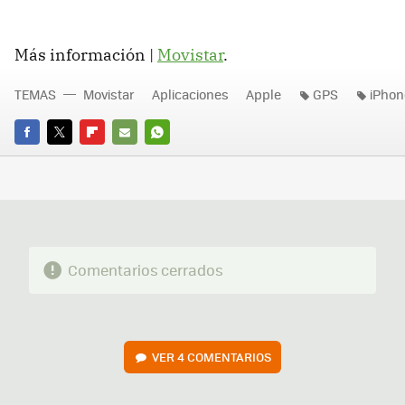
Más información |
Movistar
.
TEMAS
Movistar
Aplicaciones
Apple
GPS
iPhon
FACEBOOK
TWITTER
FLIPBOARD
E-
WHATSAPP
MAIL
Comentarios cerrados
VER
4 COMENTARIOS