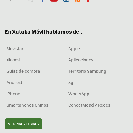
Twit
Fac
You
Inst
RSS
Flip
ter
ebo
tub
agr
boa
ok
e
am
rd
En Xataka Móvil hablamos de...
Movistar
Apple
Xiaomi
Aplicaciones
Guías de compra
Territorio Samsung
Android
5g
iPhone
WhatsApp
Smartphones Chinos
Conectividad y Redes
VER MÁS TEMAS