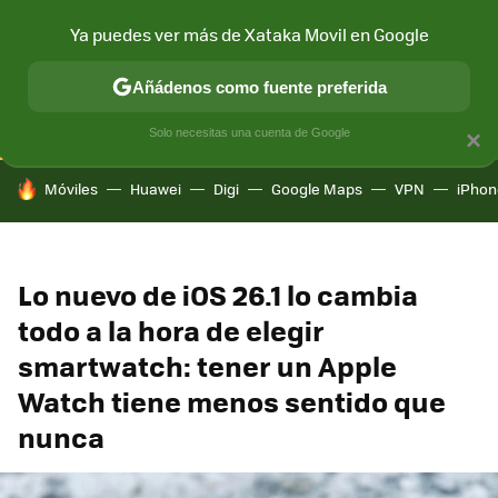
Ya puedes ver más de Xataka Movil en Google
CONECTIVIDAD
MÓVIL Y SOCIEDAD
APLICACIONES
COM
Añádenos como fuente preferida
Solo necesitas una cuenta de Google
×
HOY SE HABLA DE
Móviles
Huawei
Digi
Google Maps
VPN
iPhon
Lo nuevo de iOS 26.1 lo cambia
todo a la hora de elegir
smartwatch: tener un Apple
Watch tiene menos sentido que
nunca