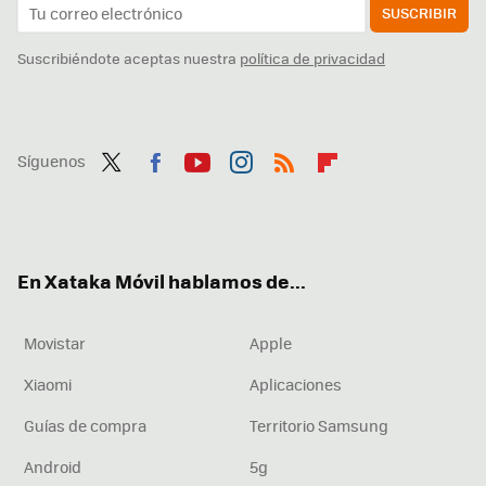
SUSCRIBIR
Suscribiéndote aceptas nuestra
política de privacidad
Síguenos
Twit
Fac
You
Inst
RSS
Flip
ter
ebo
tub
agr
boa
ok
e
am
rd
En Xataka Móvil hablamos de...
Movistar
Apple
Xiaomi
Aplicaciones
Guías de compra
Territorio Samsung
Android
5g