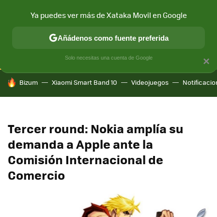
Ya puedes ver más de Xataka Movil en Google
CONECTIVIDAD
MÓVIL Y SOCIEDAD
APLICACIONES
COM
Añádenos como fuente preferida
Solo necesitas una cuenta de Google
×
HOY SE HABLA DE
Bizum
Xiaomi Smart Band 10
Videojuegos
Notificaci
Tercer round: Nokia amplía su
demanda a Apple ante la
Comisión Internacional de
Comercio