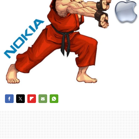
FACEBOOK
TWITTER
FLIPBOARD
E-
WHATSAPP
MAIL