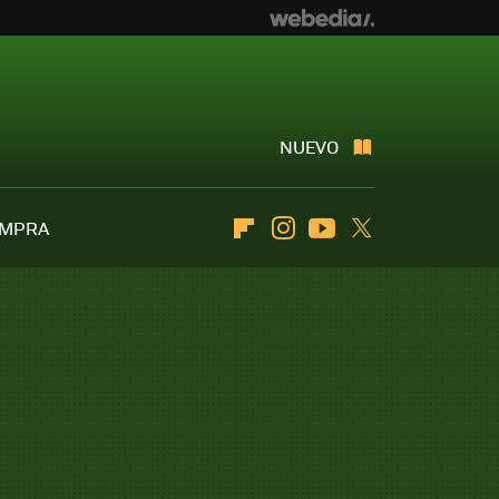
NUEVO
OMPRA
Flipboard
Instagram
Youtube
Twitter