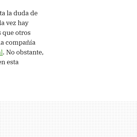
ta la duda de
da vez hay
 que otros
 la compañía
l
. No obstante,
en esta