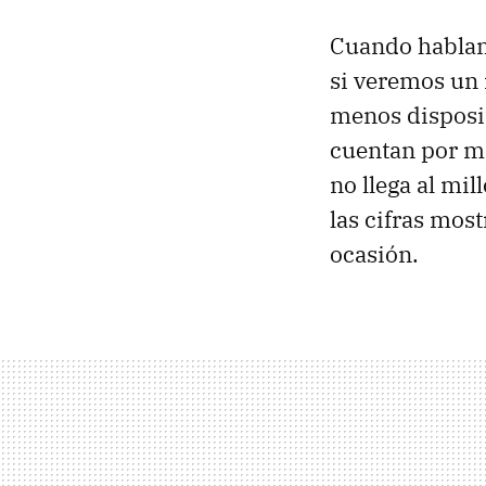
Cuando hablamo
si veremos un 
menos disposit
cuentan por mi
no llega al mi
las cifras mos
ocasión.