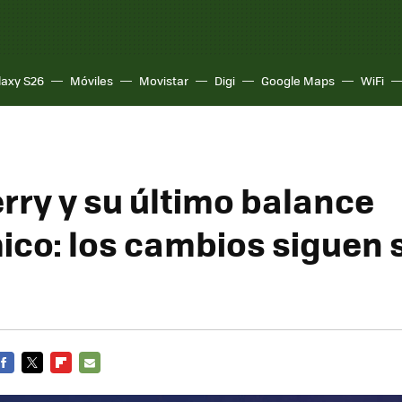
laxy S26
Móviles
Movistar
Digi
Google Maps
WiFi
rry y su último balance
co: los cambios siguen 
FACEBOOK
TWITTER
FLIPBOARD
E-