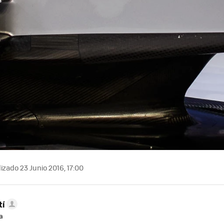
izado 23 Junio 2016, 17:00
tí
a