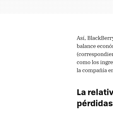
Así, BlackBer
balance económ
(correspondien
como los ingre
la compañía en
La relati
pérdidas