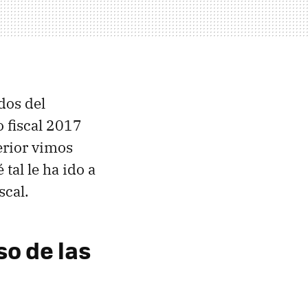
dos del
 fiscal 2017
erior vimos
tal le ha ido a
scal.
so de las