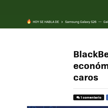
HOY SE HABLA DE
Samsung Galaxy S26
Ga
BlackBe
económi
caros
1 comentario