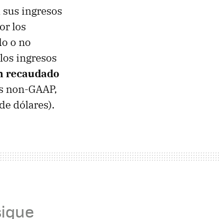
 sus ingresos
or los
do o no
 los ingresos
n recaudado
os non-GAAP,
de dólares).
sigue