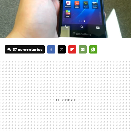
37 comentarios
FACEBOOK
TWITTER
FLIPBOARD
E-
WHATSAPP
MAIL