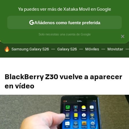
Ya puedes ver más de Xataka Movil en Google
CONECTIVIDAD
MÓVIL Y SOCIEDAD
APLICACIONES
COM
Añádenos como fuente preferida
Solo necesitas una cuenta de Google
×
HOY SE HABLA DE
Samsung Galaxy S26
Galaxy S26
Móviles
Movistar
BlackBerry Z30 vuelve a aparecer
en vídeo