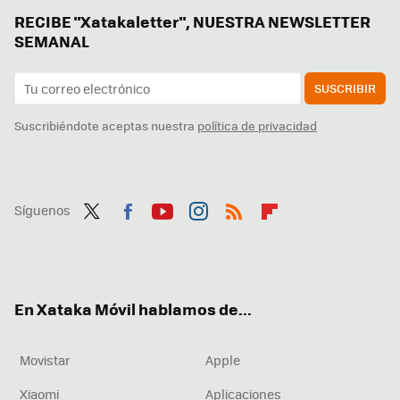
RECIBE "Xatakaletter", NUESTRA NEWSLETTER
SEMANAL
SUSCRIBIR
Suscribiéndote aceptas nuestra
política de privacidad
Síguenos
Twit
Fac
You
Inst
RSS
Flip
ter
ebo
tub
agr
boa
ok
e
am
rd
En Xataka Móvil hablamos de...
Movistar
Apple
Xiaomi
Aplicaciones