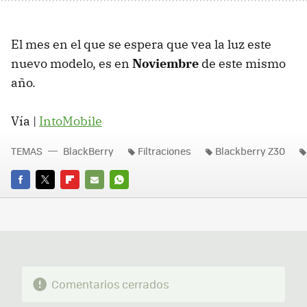
El mes en el que se espera que vea la luz este
nuevo modelo, es en
Noviembre
de este mismo
año.
Vía |
IntoMobile
TEMAS
BlackBerry
Filtraciones
Blackberry Z30
FACEBOOK
TWITTER
FLIPBOARD
E-
WHATSAPP
MAIL
Comentarios cerrados