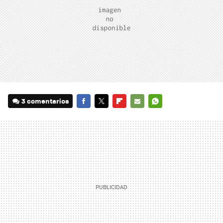
3 comentarios
FACEBOOK
TWITTER
FLIPBOARD
E-
WHATSAPP
MAIL