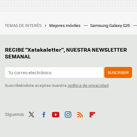
TEMAS DE INTERÉS
Mejores móviles
Samsung Galaxy S25
RECIBE "Xatakaletter", NUESTRA NEWSLETTER
SEMANAL
SUSCRIBIR
Suscribiéndote aceptas nuestra
política de privacidad
Síguenos
Twit
Fac
You
Inst
RSS
Flip
ter
ebo
tub
agr
boa