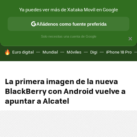
Ya puedes ver más de Xataka Movil en Google
MENÚ
NUEVO
Añádenos como fuente preferida
CONECTIVIDAD
MÓVIL Y SOCIEDAD
APLICACIONES
COM
Solo necesitas una cuenta de Google
×
HOY SE HABLA DE
Euro digital
Mundial
Móviles
Digi
iPhone 18 Pro
La primera imagen de la nueva
BlackBerry con Android vuelve a
apuntar a Alcatel