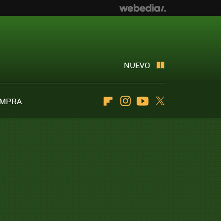
NUEVO
OMPRA
Flipboard
Instagram
Youtube
Twitter