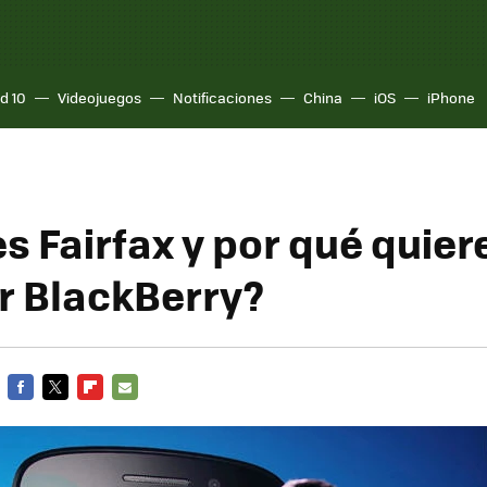
d 10
Videojuegos
Notificaciones
China
iOS
iPhone
s Fairfax y por qué quier
 BlackBerry?
FACEBOOK
TWITTER
FLIPBOARD
E-
MAIL