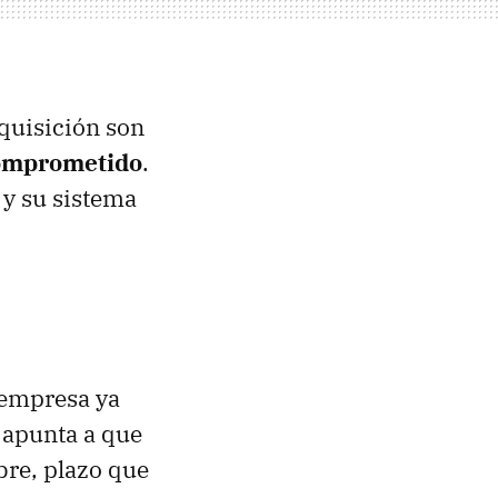
dquisición son
comprometido
.
 y su sistema
 empresa ya
 apunta a que
bre, plazo que