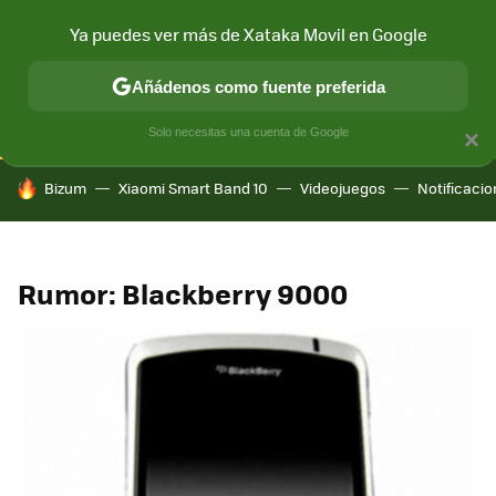
Ya puedes ver más de Xataka Movil en Google
CONECTIVIDAD
MÓVIL Y SOCIEDAD
APLICACIONES
COM
Añádenos como fuente preferida
Solo necesitas una cuenta de Google
×
HOY SE HABLA DE
Bizum
Xiaomi Smart Band 10
Videojuegos
Notificaci
Rumor: Blackberry 9000