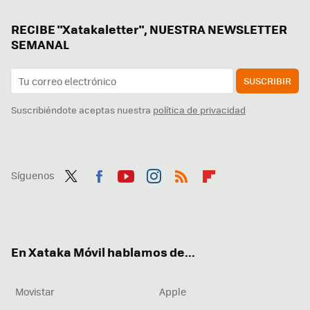
RECIBE "Xatakaletter", NUESTRA NEWSLETTER
SEMANAL
SUSCRIBIR
Suscribiéndote aceptas nuestra
política de privacidad
Síguenos
Twit
Fac
You
Inst
RSS
Flip
ter
ebo
tub
agr
boa
ok
e
am
rd
En Xataka Móvil hablamos de...
Movistar
Apple