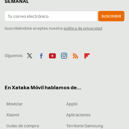
SEMANAL
SUSCRIBIR
Suscribiéndote aceptas nuestra
política de privacidad
Síguenos
Twit
Fac
You
Inst
RSS
Flip
ter
ebo
tub
agr
boa
ok
e
am
rd
En Xataka Móvil hablamos de...
Movistar
Apple
Xiaomi
Aplicaciones
Guías de compra
Territorio Samsung