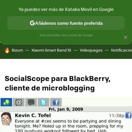
Ya puedes ver más de Xataka Movil en Google
CONECTIVIDAD
MÓVIL Y SOCIEDAD
APLICACIONES
COM
Añádenos como fuente preferida
Solo necesitas una cuenta de Google
×
HOY SE HABLA DE
Bizum
Xiaomi Smart Band 10
Videojuegos
Notificaci
SocialScope para BlackBerry,
cliente de microblogging