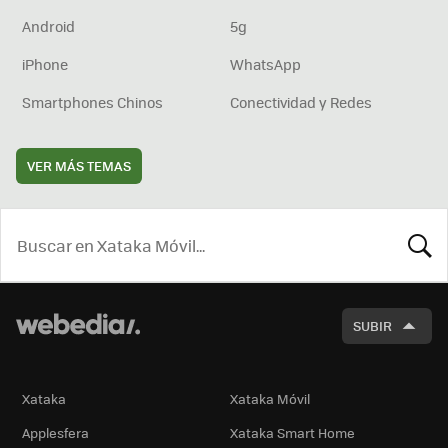
Android
5g
iPhone
WhatsApp
Smartphones Chinos
Conectividad y Redes
VER MÁS TEMAS
BUSCA
SUBIR
Xataka
Xataka Móvil
Applesfera
Xataka Smart Home