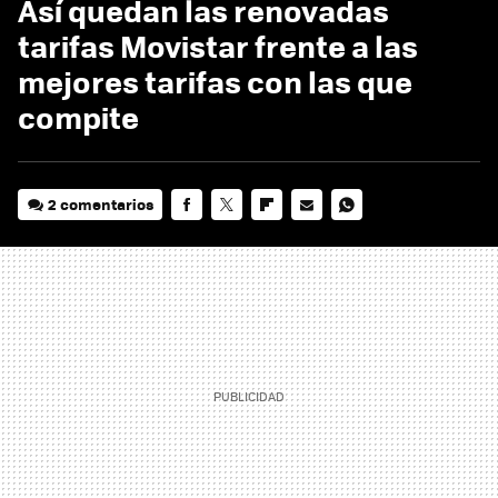
Así quedan las renovadas
tarifas Movistar frente a las
mejores tarifas con las que
compite
2 comentarios
FACEBOOK
TWITTER
FLIPBOARD
E-
WHATSAPP
MAIL