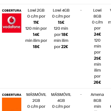
Lowi 2GB
Lowi 4GB
-
Lowi
COBERTURA
0 c/m por
0 c/m por
8GB
11€
15€
0 c/m
m
por
120 min por
120 min
24€
14€
18€
por
120
min ilim por
min ilim
min
18€
22€
por
por
25€
min
ilim
por
26€
MÁSMÓVIL
MÁSMÓVIL
-
Amena
COBERTURA
2GB
4GB
8GB
0 c/m por
0 c/m por
min