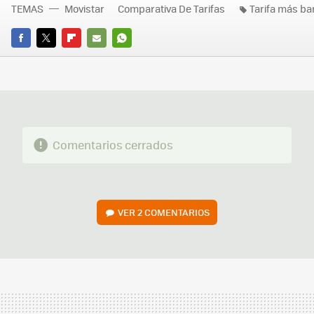
TEMAS
Movistar
Comparativa De Tarifas
Tarifa más ba
FACEBOOK
TWITTER
FLIPBOARD
E-
WHATSAPP
MAIL
Comentarios cerrados
VER
2 COMENTARIOS