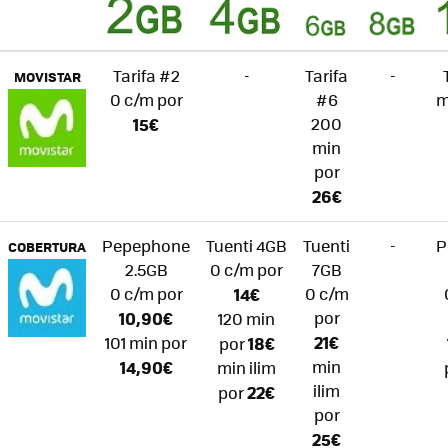
Tarifa #2
-
Tarifa
-
MOVISTAR
0 c/m por
#6
m
15€
200
min
por
26€
Pepephone
Tuenti 4GB
Tuenti
-
P
COBERTURA
2.5GB
0 c/m por
7GB
0 c/m por
14€
0 c/m
10,90€
por
120 min
21€
101 min por
18€
por
14,90€
min
min ilim
ilim
22€
por
por
25€