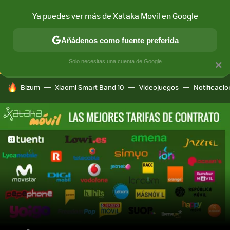
Ya puedes ver más de Xataka Movil en Google
CONECTIVIDAD
MÓVIL Y SOCIEDAD
APLICACIONES
COM
Añádenos como fuente preferida
Solo necesitas una cuenta de Google
×
HOY SE HABLA DE
Bizum
Xiaomi Smart Band 10
Videojuegos
Notificaci