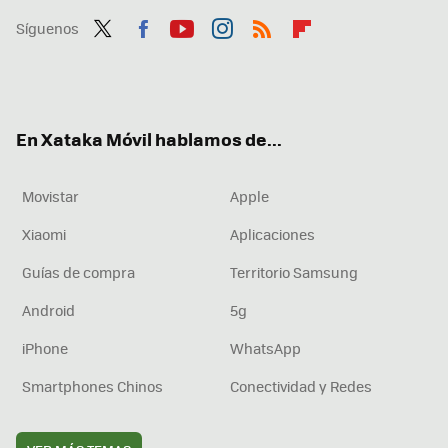
Síguenos
Twit
Fac
You
Inst
RSS
Flip
ter
ebo
tub
agr
boa
ok
e
am
rd
En Xataka Móvil hablamos de...
Movistar
Apple
Xiaomi
Aplicaciones
Guías de compra
Territorio Samsung
Android
5g
iPhone
WhatsApp
Smartphones Chinos
Conectividad y Redes