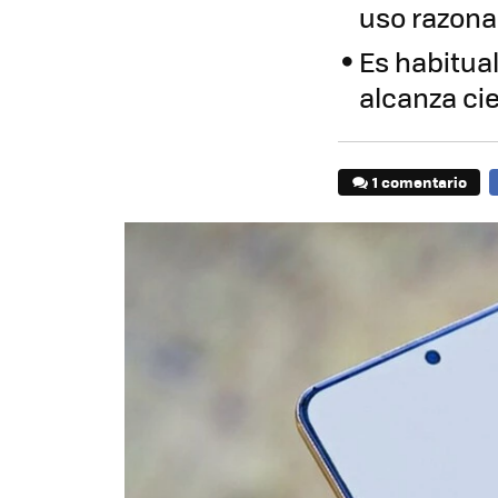
uso razona
Es habitua
alcanza ci
1 comentario