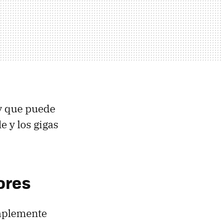
y que puede
e y los gigas
ores
implemente