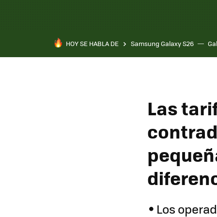
HOY SE HABLA DE
Samsung Galaxy S26
Ga
Las tari
contradi
pequeña
diferen
Los operad