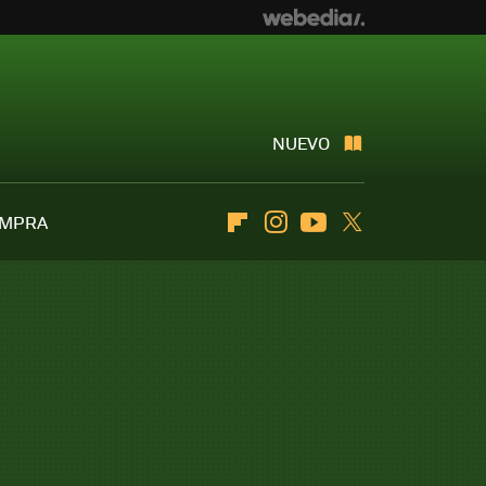
NUEVO
OMPRA
Flipboard
Instagram
Youtube
Twitter