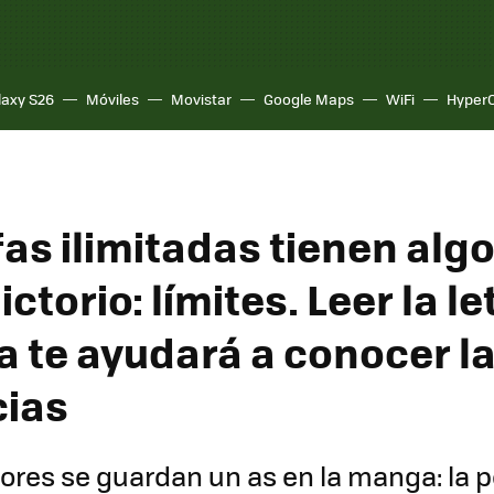
laxy S26
Móviles
Movistar
Google Maps
WiFi
Hyper
fas ilimitadas tienen alg
ctorio: límites. Leer la le
 te ayudará a conocer l
cias
ores se guardan un as en la manga: la po