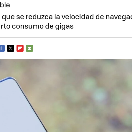
ble
l que se reduzca la velocidad de navegac
erto consumo de gigas
FACEBOOK
TWITTER
FLIPBOARD
E-
MAIL