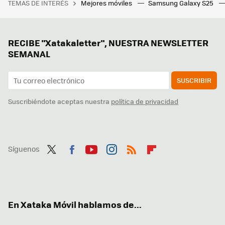
TEMAS DE INTERÉS
Mejores móviles
Samsung Galaxy S25
RECIBE "Xatakaletter", NUESTRA NEWSLETTER
SEMANAL
SUSCRIBIR
Suscribiéndote aceptas nuestra
política de privacidad
Síguenos
Twit
Fac
You
Inst
RSS
Flip
ter
ebo
tub
agr
boa
ok
e
am
rd
En Xataka Móvil hablamos de...