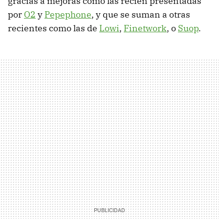
gracias a mejoras como las recién presentadas
por
O2
y
Pepephone
, y que se suman a otras
recientes como las de
Lowi
,
Finetwork
, o
Suop
.