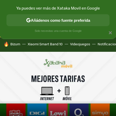
Ya puedes ver más de Xataka Movil en Google
CONECTIVIDAD
MÓVIL Y SOCIEDAD
APLICACIONES
COM
Añádenos como fuente preferida
Solo necesitas una cuenta de Google
×
HOY SE HABLA DE
Bizum
Xiaomi Smart Band 10
Videojuegos
Notificaci