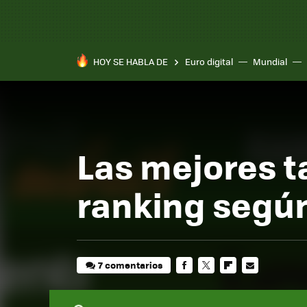
HOY SE HABLA DE
Euro digital
Mundial
Las mejores t
ranking según
7 comentarios
FACEBOOK
TWITTER
FLIPBOARD
E-
MAIL