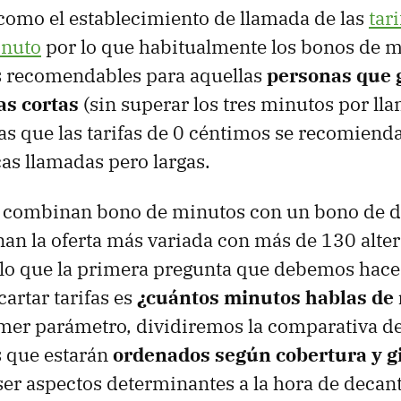
 como el establecimiento de llamada de las
tar
inuto
por lo que habitualmente los bonos de 
s recomendables para aquellas
personas que
s cortas
(sin superar los tres minutos por ll
s que las tarifas de 0 céntimos se recomienda
as llamadas pero largas.
ue combinan bono de minutos con un bono de d
nan la oferta más variada con más de 130 alter
 lo que la primera pregunta que debemos hac
artar tarifas es
¿cuántos minutos hablas de
mer parámetro, dividiremos la comparativa de 
s que estarán
ordenados según cobertura y gi
ser aspectos determinantes a la hora de decan