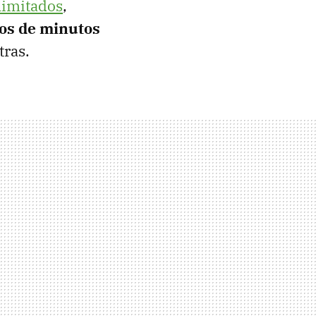
ilimitados
,
nos de minutos
tras.