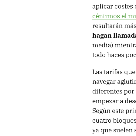
aplicar costes
céntimos el m
resultarán má
hagan llamada
media) mientra
todo haces poc
Las tarifas q
navegar agluti
diferentes por
empezar a desc
Según este pri
cuatro bloque
ya que suelen 