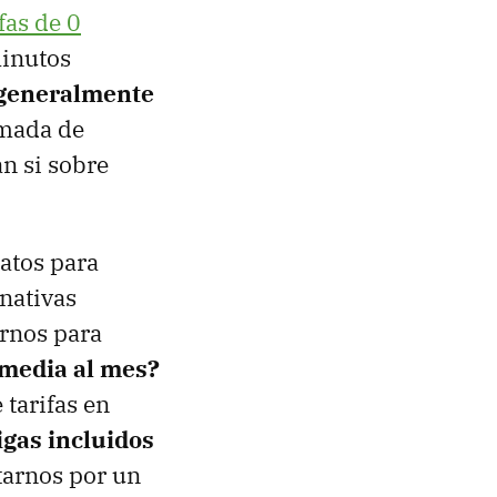
ifas de 0
minutos
 generalmente
amada de
n si sobre
atos para
nativas
ernos para
 media al mes?
tarifas en
gas incluidos
tarnos por un