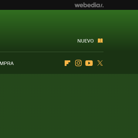
NUEVO
OMPRA
Flipboard
Instagram
Youtube
Twitter