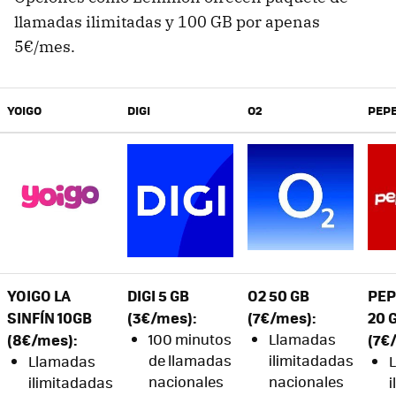
llamadas ilimitadas y 100 GB por apenas
5€/mes.
YOIGO
DIGI
O2
PEP
YOIGO LA
DIGI 5 GB
O2 50 GB
PE
SINFÍN 10GB
(
3€/mes)
:
(
7€/mes):
20 
(
8€/mes)
:
100 minutos
Llamadas
(
7€
de llamadas
ilimitadadas
Llamadas
nacionales
nacionales
ilimitadadas
i