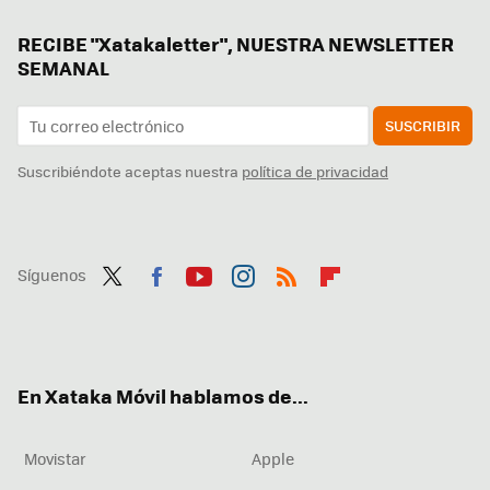
RECIBE "Xatakaletter", NUESTRA NEWSLETTER
SEMANAL
SUSCRIBIR
Suscribiéndote aceptas nuestra
política de privacidad
Síguenos
Twit
Fac
You
Inst
RSS
Flip
ter
ebo
tub
agr
boa
ok
e
am
rd
En Xataka Móvil hablamos de...
Movistar
Apple