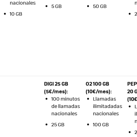
nacionales
5 GB
50 GB
10 GB
DIGI 25 GB
O2 100 GB
PE
(
5€/mes):
(10
€/mes):
20 
100 minutos
Llamadas
(10
€
de llamadas
ilimitadadas
nacionales
nacionales
i
25 GB
100 GB