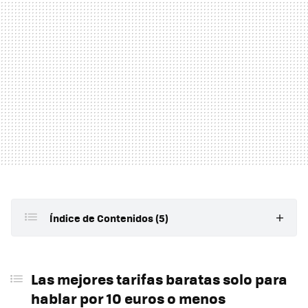
Índice de Contenidos (5)
Las mejores tarifas baratas solo para hablar por 10
euros o menos
Las mejores tarifas baratas solo para
hablar por 10 euros o menos
Las mejores tarifas baratas para hablar y navegar