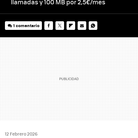
llamadas y 100 MB por 2,5€/mes
1 comentario
FACEBOOK
TWITTER
FLIPBOARD
E-
WHATSAPP
MAIL
12 Febrero 2026