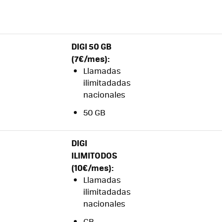
DIGI 50 GB
(7
€/mes):
Llamadas
ilimitadadas
nacionales
50 GB
DIGI
ILIMITODOS
(10€/mes):
Llamadas
ilimitadadas
nacionales
GB