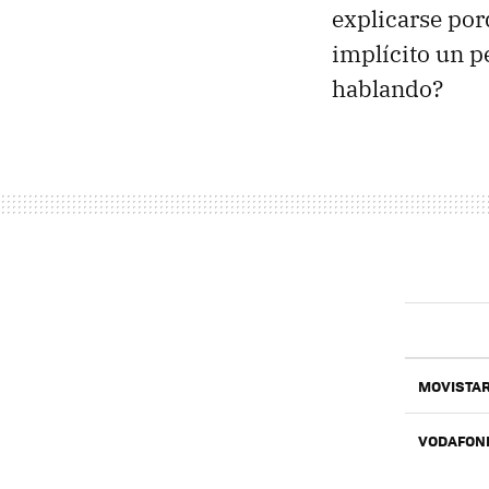
explicarse por
implícito un p
hablando?
MOVISTA
VODAFON