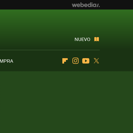
NUEVO
OMPRA
Flipboard
Instagram
Youtube
Twitter