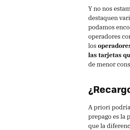
Y no nos estam
destaquen var
podamos encon
operadores com
los
operadores
las tarjetas q
de menor con
¿Recargo
A priori podrí
prepago es la 
que la diferen