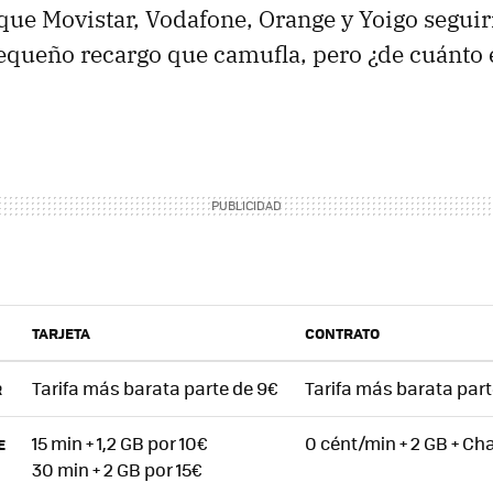
que Movistar, Vodafone, Orange y Yoigo seguir
equeño recargo que camufla, pero ¿de cuánto
TARJETA
CONTRATO
Tarifa más barata parte de 9€
Tarifa más barata part
R
15 min + 1,2 GB por 10€
0 cént/min + 2 GB + Cha
E
30 min + 2 GB por 15€