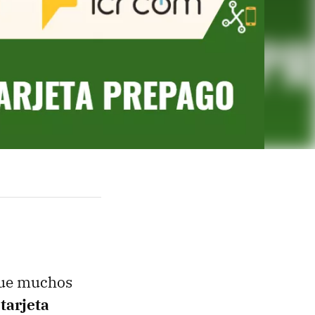
 que muchos
 tarjeta