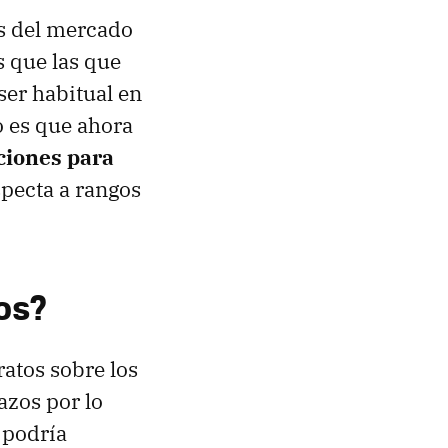
as del mercado
 que las que
ser habitual en
o es que ahora
ciones para
specta a rangos
os?
ratos sobre los
azos por lo
 podría