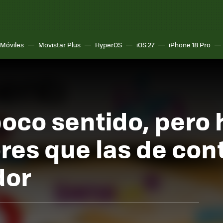
Móviles
Movistar Plus
HyperOS
iOS 27
iPhone 18 Pro
oco sentido, pero h
es que las de cont
dor