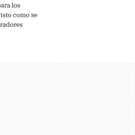
ara los
visto como se
eradores