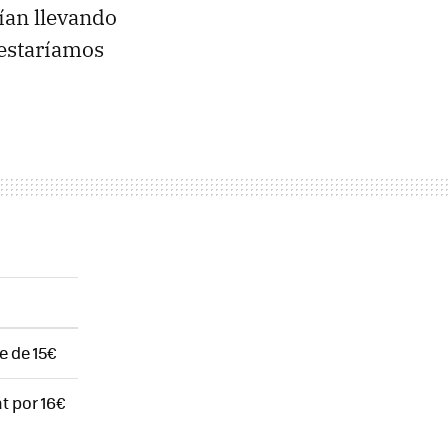
ían llevando
 estaríamos
e de 15€
t por 16€