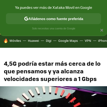
Ya puedes ver más de Xataka Movil en Google
CONECTIVIDAD
MÓVIL Y SOCIEDAD
APLICACIONES
COM
Añádenos como fuente preferida
Solo necesitas una cuenta de Google
×
HOY SE HABLA DE
Móviles
Huawei
Digi
Google Maps
VPN
iPhon
4,5G podría estar más cerca de lo
que pensamos y ya alcanza
velocidades superiores a 1 Gbps