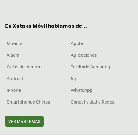
Twit
Fac
You
Inst
RSS
Flip
ter
ebo
tub
agr
boa
ok
e
am
rd
En Xataka Móvil hablamos de...
Movistar
Apple
Xiaomi
Aplicaciones
Guías de compra
Territorio Samsung
Android
5g
iPhone
WhatsApp
Smartphones Chinos
Conectividad y Redes
VER MÁS TEMAS