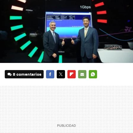
8 comentarios
FACEBOOK
TWITTER
FLIPBOARD
E-
WHATSAPP
MAIL