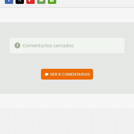
FACEBOOK
TWITTER
FLIPBOARD
E-
WHATSAPP
MAIL
Comentarios cerrados
VER
8 COMENTARIOS