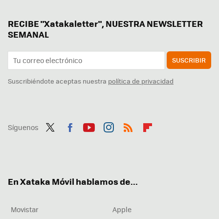
RECIBE "Xatakaletter", NUESTRA NEWSLETTER
SEMANAL
SUSCRIBIR
Suscribiéndote aceptas nuestra
política de privacidad
Síguenos
Twit
Fac
You
Inst
RSS
Flip
ter
ebo
tub
agr
boa
ok
e
am
rd
En Xataka Móvil hablamos de...
Movistar
Apple