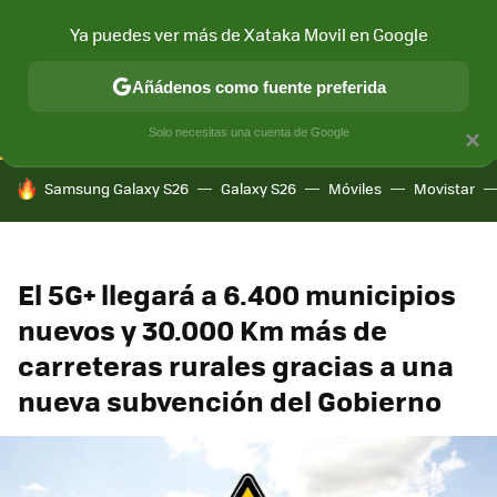
Ya puedes ver más de Xataka Movil en Google
CONECTIVIDAD
MÓVIL Y SOCIEDAD
APLICACIONES
COM
Añádenos como fuente preferida
Solo necesitas una cuenta de Google
×
HOY SE HABLA DE
Samsung Galaxy S26
Galaxy S26
Móviles
Movistar
El 5G+ llegará a 6.400 municipios
nuevos y 30.000 Km más de
carreteras rurales gracias a una
nueva subvención del Gobierno