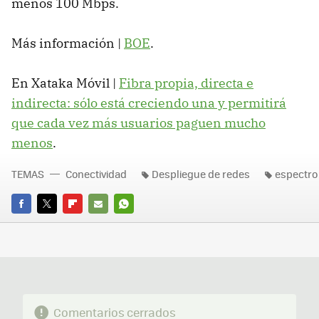
menos 100 Mbps.
Más información |
BOE
.
En Xataka Móvil |
Fibra propia, directa e
indirecta: sólo está creciendo una y permitirá
que cada vez más usuarios paguen mucho
menos
.
TEMAS
Conectividad
Despliegue de redes
espectro 
FACEBOOK
TWITTER
FLIPBOARD
E-
WHATSAPP
MAIL
Comentarios cerrados