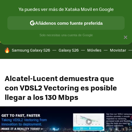
Ya puedes ver más de Xataka Movil en Google
CONECTIVIDAD
MÓVIL Y SOCIEDAD
APLICACIONES
COM
Añádenos como fuente preferida
Solo necesitas una cuenta de Google
×
HOY SE HABLA DE
Samsung Galaxy S26
Galaxy S26
Móviles
Movistar
Alcatel-Lucent demuestra que
con VDSL2 Vectoring es posible
llegar a los 130 Mbps