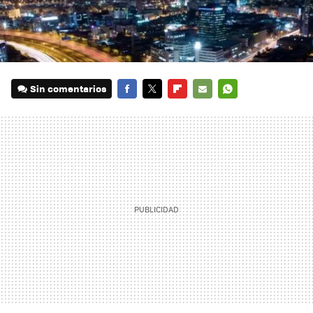
Sin comentarios
FACEBOOK
TWITTER
FLIPBOARD
E-
WHATSAPP
MAIL