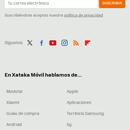
SUSCRIBIR
Suscribiéndote aceptas nuestra
política de privacidad
Síguenos
Twit
Fac
You
Inst
RSS
Flip
ter
ebo
tub
agr
boa
ok
e
am
rd
En Xataka Móvil hablamos de...
Movistar
Apple
Xiaomi
Aplicaciones
Guías de compra
Territorio Samsung
Android
5g