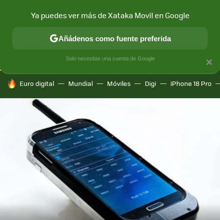
Ya puedes ver más de Xataka Movil en Google
CONECTIVIDAD
MÓVIL Y SOCIEDAD
APLICACIONES
COM
Añádenos como fuente preferida
Solo necesitas una cuenta de Google
×
HOY SE HABLA DE
Euro digital
Mundial
Móviles
Digi
iPhone 18 Pro