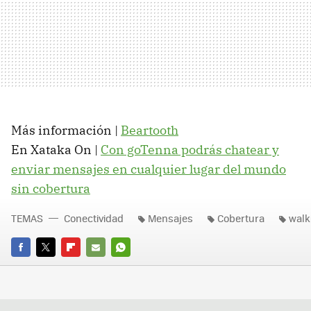
Más información |
Beartooth
En Xataka On |
Con goTenna podrás chatear y
enviar mensajes en cualquier lugar del mundo
sin cobertura
TEMAS
Conectividad
Mensajes
Cobertura
walki
FACEBOOK
TWITTER
FLIPBOARD
E-
WHATSAPP
MAIL