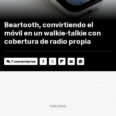
Beartooth, convirtiendo el
móvil en un walkie-talkie con
cobertura de radio propia
7 comentarios
FACEBOOK
TWITTER
FLIPBOARD
E-
WHATSAPP
MAIL