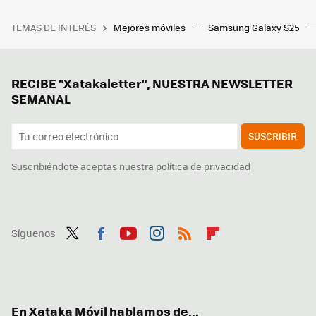
TEMAS DE INTERÉS
Mejores móviles
Samsung Galaxy S25
RECIBE "Xatakaletter", NUESTRA NEWSLETTER
SEMANAL
SUSCRIBIR
Suscribiéndote aceptas nuestra
política de privacidad
Síguenos
Twit
Fac
You
Inst
RSS
Flip
ter
ebo
tub
agr
boa
ok
e
am
rd
En Xataka Móvil hablamos de...