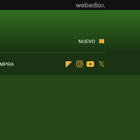
NUEVO
OMPRA
Flipboard
Instagram
Youtube
Twitter