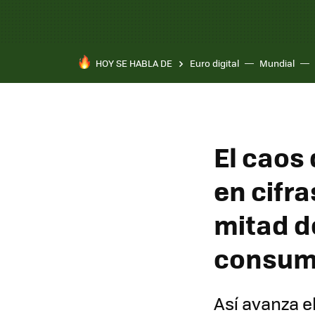
HOY SE HABLA DE
Euro digital
Mundial
El caos
en cifra
mitad d
consum
Así avanza e