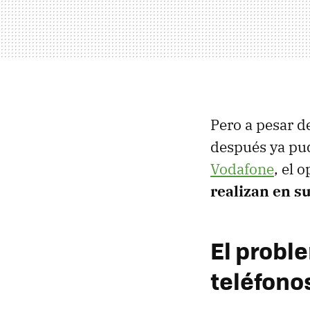
Pero a pesar d
después ya pu
Vodafone
, el 
realizan en s
El proble
teléfono