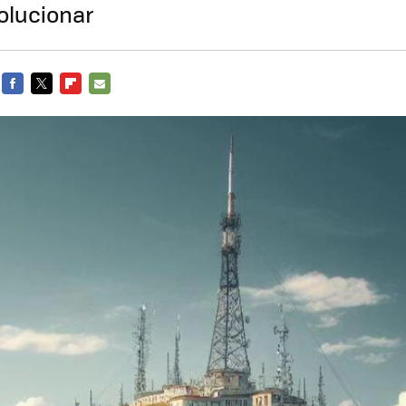
solucionar
FACEBOOK
TWITTER
FLIPBOARD
E-
MAIL