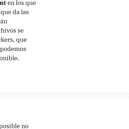
ent
en los que
 que da las
tán
hivos se
ckers, que
e podemos
onible.
 posible no