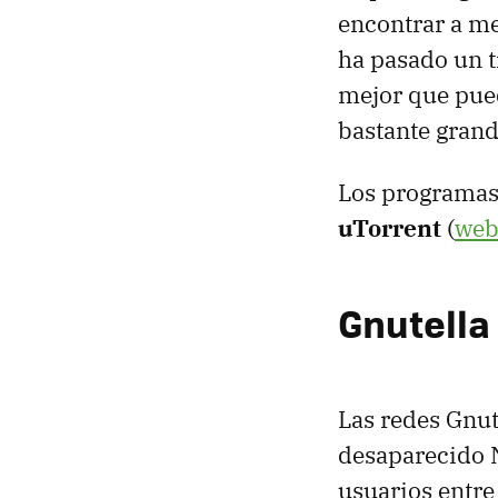
encontrar a m
ha pasado un t
mejor que pued
bastante grand
Los programas
uTorrent
(
we
Gnutella
Las redes Gnut
desaparecido N
usuarios entre