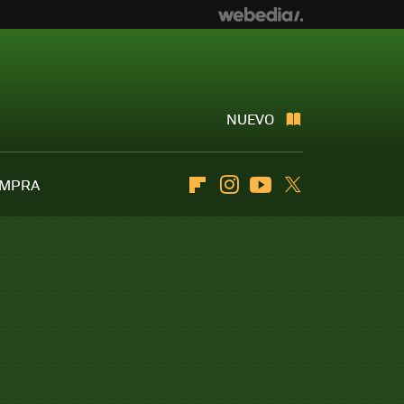
NUEVO
OMPRA
Flipboard
Instagram
Youtube
Twitter