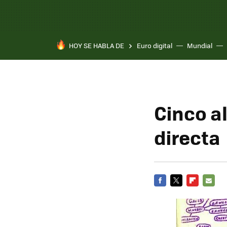
HOY SE HABLA DE
Euro digital
Mundial
Cinco a
directa
FACEBOOK
TWITTER
FLIPBOARD
E-
MAIL