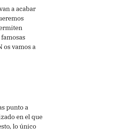
 van a acabar
queremos
permiten
s famosas
N os vamos a
as punto a
izado en el que
sto, lo único