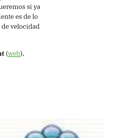
ueremos si ya
ente es de lo
 de velocidad
nt
(
web
),