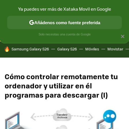
Ya puedes ver más de Xataka Movil en Google
CONECTIVIDAD
MÓVIL Y SOCIEDAD
APLICACIONES
COM
Añádenos como fuente preferida
Solo necesitas una cuenta de Google
×
HOY SE HABLA DE
Samsung Galaxy S26
Galaxy S26
Móviles
Movistar
Cómo controlar remotamente tu
ordenador y utilizar en él
programas para descargar (I)