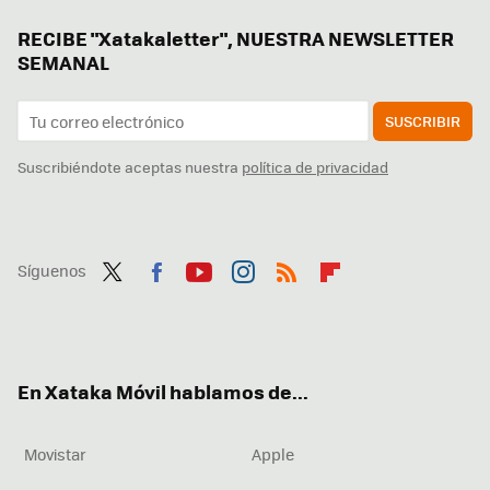
RECIBE "Xatakaletter", NUESTRA NEWSLETTER
SEMANAL
SUSCRIBIR
Suscribiéndote aceptas nuestra
política de privacidad
Síguenos
Twit
Fac
You
Inst
RSS
Flip
ter
ebo
tub
agr
boa
ok
e
am
rd
En Xataka Móvil hablamos de...
Movistar
Apple