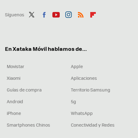
Síguenos
Twit
Fac
You
Inst
RSS
Flip
ter
ebo
tub
agr
boa
ok
e
am
rd
En Xataka Móvil hablamos de...
Movistar
Apple
Xiaomi
Aplicaciones
Guías de compra
Territorio Samsung
Android
5g
iPhone
WhatsApp
Smartphones Chinos
Conectividad y Redes