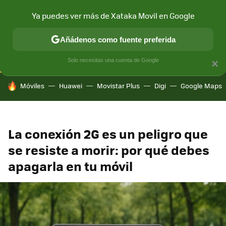
Ya puedes ver más de Xataka Movil en Google
CONECTIVIDAD
MÓVIL Y SOCIEDAD
APLICACIONES
COM
Añádenos como fuente preferida
Solo necesitas una cuenta de Google
×
HOY SE HABLA DE
Móviles
Huawei
Movistar Plus
Digi
Google Maps
La conexión 2G es un peligro que
se resiste a morir: por qué debes
apagarla en tu móvil