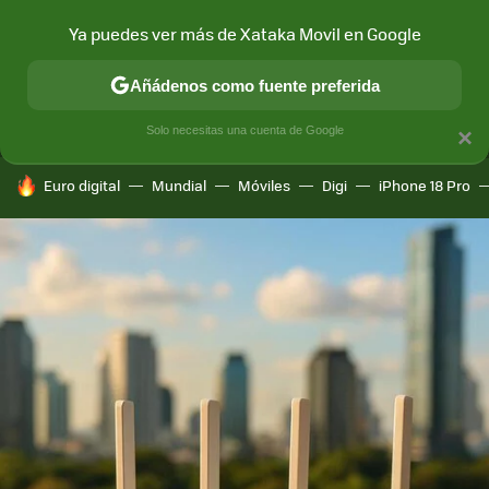
Ya puedes ver más de Xataka Movil en Google
MENÚ
NUEVO
Añádenos como fuente preferida
CONECTIVIDAD
MÓVIL Y SOCIEDAD
APLICACIONES
COM
Solo necesitas una cuenta de Google
×
HOY SE HABLA DE
Euro digital
Mundial
Móviles
Digi
iPhone 18 Pro