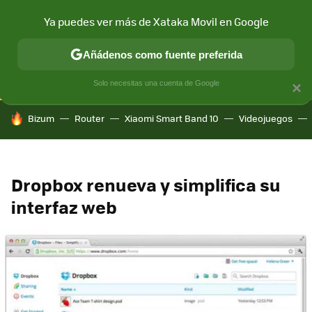
Ya puedes ver más de Xataka Movil en Google
CONECTIVIDAD
MÓVIL Y SOCIEDAD
APLICACIONES
COM
Añádenos como fuente preferida
Solo necesitas una cuenta de Google
×
HOY SE HABLA DE
Bizum
Router
Xiaomi Smart Band 10
Videojuegos
Dropbox renueva y simplifica su
interfaz web