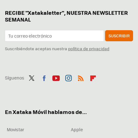
RECIBE "Xatakaletter", NUESTRA NEWSLETTER
SEMANAL
SUSCRIBIR
Suscribiéndote aceptas nuestra
política de privacidad
Síguenos
Twit
Fac
You
Inst
RSS
Flip
ter
ebo
tub
agr
boa
ok
e
am
rd
En Xataka Móvil hablamos de...
Movistar
Apple