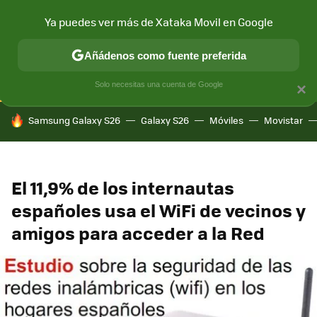
Ya puedes ver más de Xataka Movil en Google
CONECTIVIDAD
MÓVIL Y SOCIEDAD
APLICACIONES
COM
Añádenos como fuente preferida
Solo necesitas una cuenta de Google
×
HOY SE HABLA DE
Samsung Galaxy S26
Galaxy S26
Móviles
Movistar
El 11,9% de los internautas
españoles usa el WiFi de vecinos y
amigos para acceder a la Red