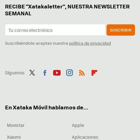
RECIBE "Xatakaletter", NUESTRA NEWSLETTER
SEMANAL
SUSCRIBIR
Suscribiéndote aceptas nuestra
política de privacidad
Síguenos
Twit
Fac
You
Inst
RSS
Flip
ter
ebo
tub
agr
boa
ok
e
am
rd
En Xataka Móvil hablamos de...
Movistar
Apple
Xiaomi
Aplicaciones