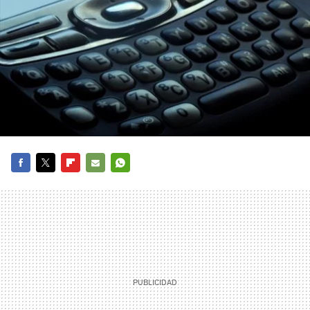
FACEBOOK
TWITTER
FLIPBOARD
E-
WHATSAPP
MAIL