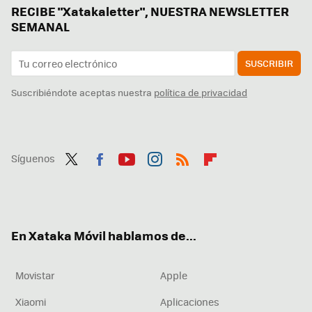
RECIBE "Xatakaletter", NUESTRA NEWSLETTER
SEMANAL
SUSCRIBIR
Suscribiéndote aceptas nuestra
política de privacidad
Síguenos
Twit
Fac
You
Inst
RSS
Flip
ter
ebo
tub
agr
boa
ok
e
am
rd
En Xataka Móvil hablamos de...
Movistar
Apple
Xiaomi
Aplicaciones