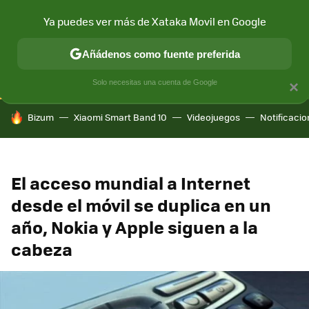
Ya puedes ver más de Xataka Movil en Google
CONECTIVIDAD
MÓVIL Y SOCIEDAD
APLICACIONES
COM
Añádenos como fuente preferida
Solo necesitas una cuenta de Google
×
HOY SE HABLA DE
Bizum
Xiaomi Smart Band 10
Videojuegos
Notificaci
El acceso mundial a Internet
desde el móvil se duplica en un
año, Nokia y Apple siguen a la
cabeza